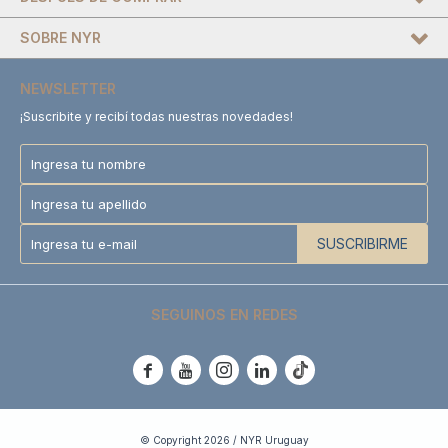
SOBRE NYR
NEWSLETTER
¡Suscribite y recibí todas nuestras novedades!
SUSCRIBIRME
SEGUINOS EN REDES





© Copyright 2026 / NYR Uruguay