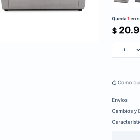
Queda
1
en s
20.
$
1
Como cui
Envíos
Cambios y 
Característ