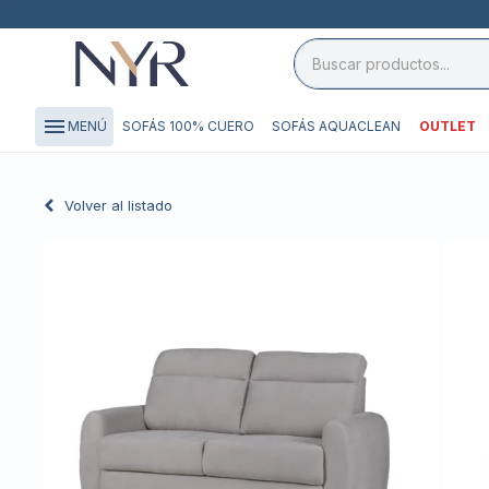
close

storefront
menu
SOFÁS 100% CUERO
SOFÁS AQUACLEAN
OUTLET
MENÚ
local_shipping
credit_card
Volver al listado