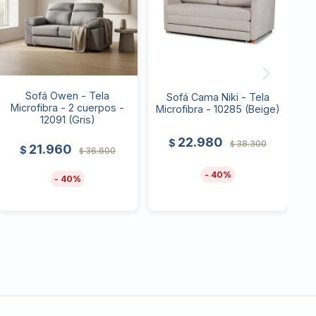
Sofá Owen - Tela
Sofá Cama Niki - Tela
Microfibra - 2 cuerpos -
Microfibra - 10285 (Beige)
12091 (Gris)
22.980
$
38.300
$
21.960
$
36.600
$
40
40