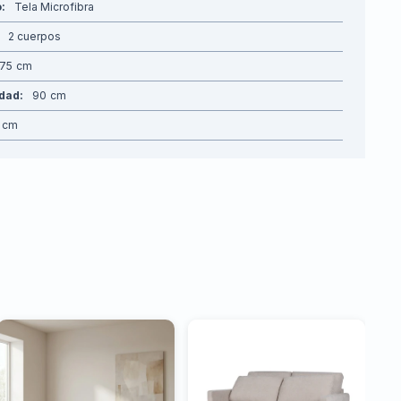
o
Tela Microfibra
2 cuerpos
175
idad
90