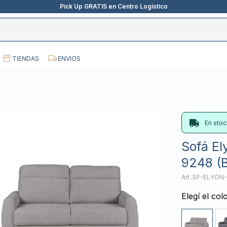
Pick Up GRATIS en Centro Logístico
TIENDAS
ENVIOS
En stoc
Sofá El
9248 (B
SF-ELYON
Elegí el col