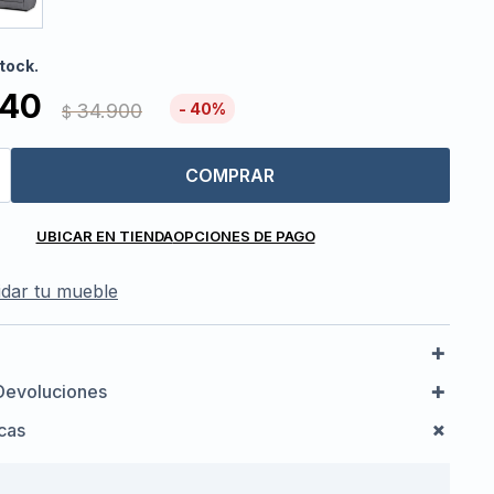
tock.
940
34.900
40
$
COMPRAR
UBICAR EN TIENDA
OPCIONES DE PAGO
dar tu mueble
Devoluciones
icas