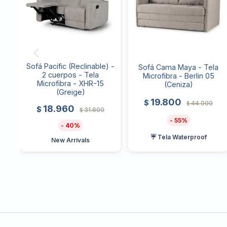
Sofá Pacific (Reclinable) -
Sofá Cama Maya - Tela
2 cuerpos - Tela
Microfibra - Berlin 05
Microfibra - XHR-15
(Ceniza)
(Greige)
19.800
$
44.000
$
18.960
$
31.600
$
55
40
☔ Tela Waterproof
New Arrivals