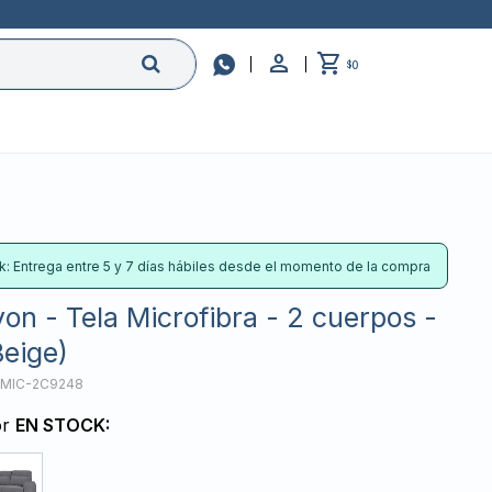

0
$
k: Entrega entre 5 y 7 días hábiles desde el momento de la compra
yon - Tela Microfibra - 2 cuerpos -
eige)
-MIC-2C9248
or
EN STOCK: