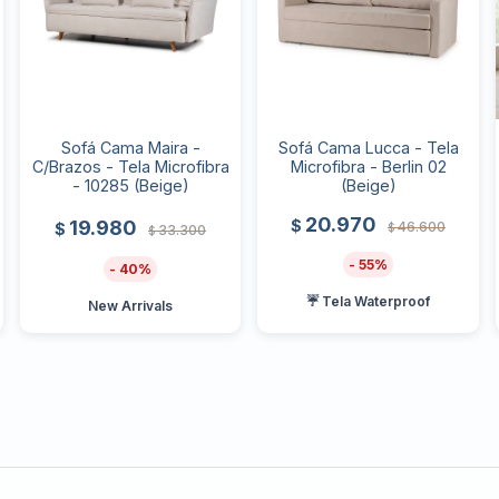
Sofá Cama Lucca - Tela
Sofá Cama Maira -
Microfibra - Berlin 02
C/Brazos - Tela Microfibra
(Beige)
- 10285 (Beige)
20.970
19.980
$
46.600
$
$
33.300
$
55
40
☔ Tela Waterproof
New Arrivals