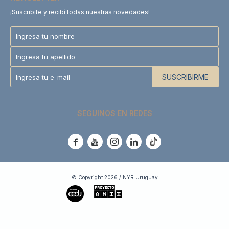
¡Suscribite y recibí todas nuestras novedades!
SUSCRIBIRME
SEGUINOS EN REDES





© Copyright 2026 / NYR Uruguay