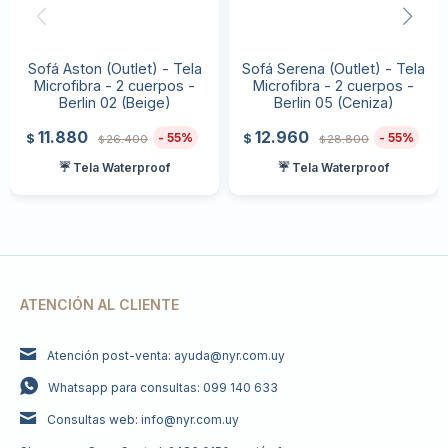
Sofá Aston (Outlet) - Tela
Sofá Serena (Outlet) - Tela
Microfibra - 2 cuerpos -
Microfibra - 2 cuerpos -
Berlin 02 (Beige)
Berlin 05 (Ceniza)
11.880
12.960
55
55
$
$
26.400
28.800
$
$
☔ Tela Waterproof
☔ Tela Waterproof
ATENCIÓN AL CLIENTE
Atención post-venta: ayuda@nyr.com.uy
Whatsapp para consultas: 099 140 633
Consultas web: info@nyr.com.uy