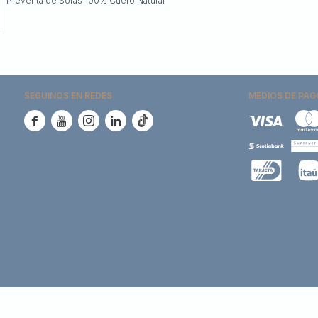
Preventa de Sofás 100% Cuero Natural
SEGUINOS EN REDES
MEDIOS DE PAG




