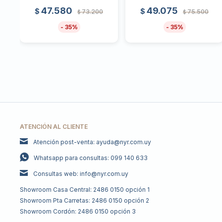
47.580
49.075
$
$
73.200
75.500
$
$
35
35
ATENCIÓN AL CLIENTE
Atención post-venta: ayuda@nyr.com.uy
Whatsapp para consultas: 099 140 633
Consultas web: info@nyr.com.uy
Showroom Casa Central: 2486 0150 opción 1
Showroom Pta Carretas: 2486 0150 opción 2
Showroom Cordón: 2486 0150 opción 3