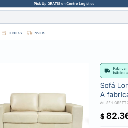
Pick Up GRATIS en Centro Logístico
TIENDAS
ENVIOS
Fabricam
hábiles
Sofá Lor
A fabric
SF-LORETT
82.3
$