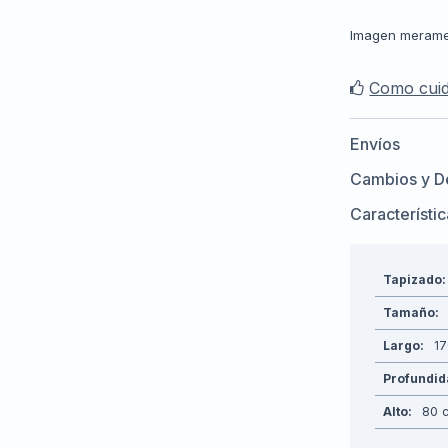
Imagen merament
Como cuid
Envíos
Cambios y D
Característi
Tapizado
Tamaño
Largo
1
Profundi
Alto
80