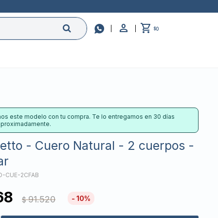

0
$
os este modelo con tu compra. Te lo entregamos en 30 días
 aproximadamente.
etto - Cuero Natural - 2 cuerpos -
ar
O-CUE-2CFAB
68
91.520
10
$