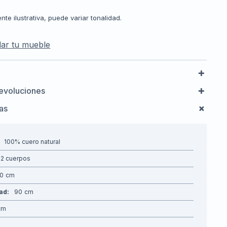
e ilustrativa, puede variar tonalidad.
ar tu mueble
evoluciones
cas
100% cuero natural
2 cuerpos
70
dad
90