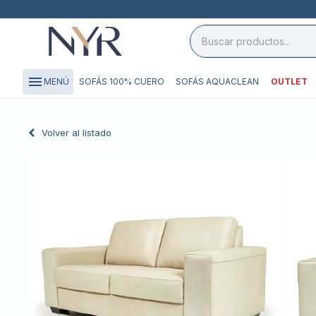
close

storefront
menu
SOFÁS 100% CUERO
SOFÁS AQUACLEAN
OUTLET
MENÚ
local_shipping
credit_card
Volver al listado