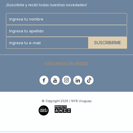
¡Suscribite y recibí todas nuestras novedades!
SUSCRIBIRME
SEGUINOS EN REDES





© Copyright 2026 / NYR Uruguay