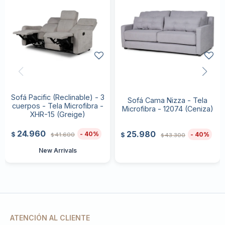
Sofá Pacific (Reclinable) - 3
Sofá Cama Nizza - Tela
cuerpos - Tela Microfibra -
Microfibra - 12074 (Ceniza)
XHR-15 (Greige)
24.960
25.980
40
$
40
41.600
$
43.300
$
$
New Arrivals
ATENCIÓN AL CLIENTE