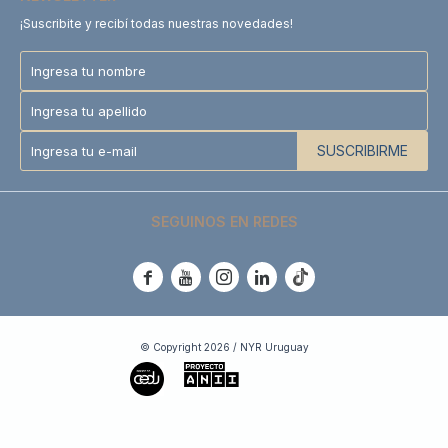
¡Suscribite y recibí todas nuestras novedades!
SUSCRIBIRME
SEGUINOS EN REDES





© Copyright 2026 / NYR Uruguay