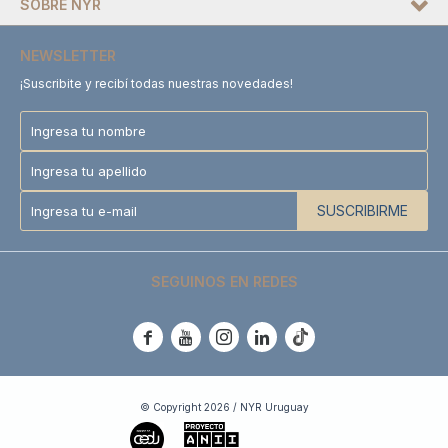
SOBRE NYR
NEWSLETTER
¡Suscribite y recibí todas nuestras novedades!
SUSCRIBIRME
SEGUINOS EN REDES





© Copyright 2026 / NYR Uruguay