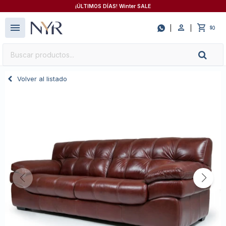
¡ÚLTIMOS DÍAS! Winter SALE
close
menu

0
$
Volver al listado