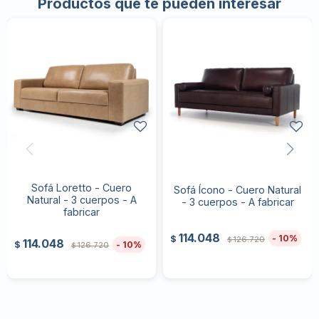
Productos que te pueden interesar
Sofá Loretto - Cuero
Sofá Ícono - Cuero Natural
Natural - 3 cuerpos - A
- 3 cuerpos - A fabricar
fabricar
114.048
10
$
126.720
$
114.048
10
$
126.720
$