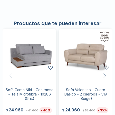
Productos que te pueden interesar
Sofá Cama Niki - Con mesa
Sofá Valentino - Cuero
- Tela Microfibra - 10286
Básico - 2 cuerpos - 519
(Gris)
(Beige)
24.960
24.960
40
35
$
$
41.600
38.400
$
$