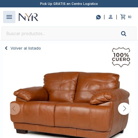
Pick Up GRATIS en Centro Logístico
close
menu

0
$
Volver al listado