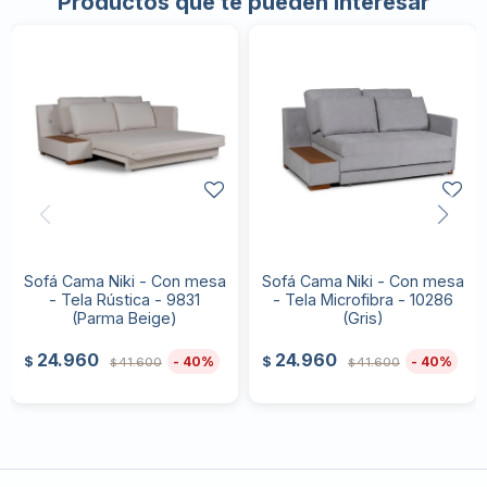
Productos que te pueden interesar
Sofá Cama Niki - Con mesa
Sofá Cama Niki - Con mesa
- Tela Rústica - 9831
- Tela Microfibra - 10286
(Parma Beige)
(Gris)
24.960
24.960
40
40
$
$
41.600
41.600
$
$