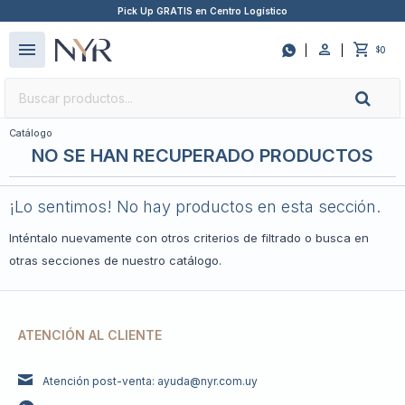
Pick Up GRATIS en Centro Logístico
close
menu

0
$
Catálogo
NO SE HAN RECUPERADO PRODUCTOS
¡Lo sentimos! No hay productos en esta sección.
Inténtalo nuevamente con otros criterios de filtrado o busca en
otras secciones de nuestro catálogo.
ATENCIÓN AL CLIENTE
Atención post-venta: ayuda@nyr.com.uy