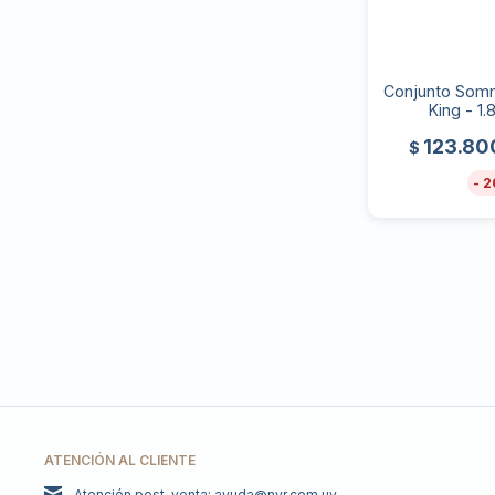
Conjunto Somm
King - 1.
123.80
$
2
ATENCIÓN AL CLIENTE
Atención post-venta: ayuda@nyr.com.uy