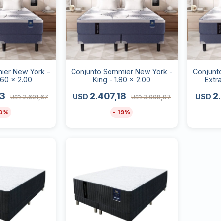
ier New York -
Conjunto Sommier New York -
Conjunt
.60 x 2.00
King - 1.80 x 2.00
Extr
33
2.407,18
2
USD
USD
2.691,67
3.008,97
USD
USD
0
19