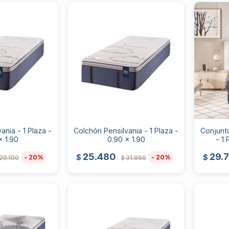
ania - 1 Plaza -
Colchón Pensilvania - 1 Plaza -
Conjunt
x 1.90
0.90 x 1.90
- 1 
25.480
29.
$
$
20
20
29.100
31.850
$