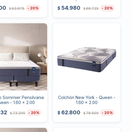
100
54.980
$
20
20
63.875
68.725
$
$
o Sommier Pensilvania
Colchón New York - Queen -
ueen - 1.60 x 2.00
1.60 x 2.00
632
62.800
$
20
20
73.290
78.500
$
$