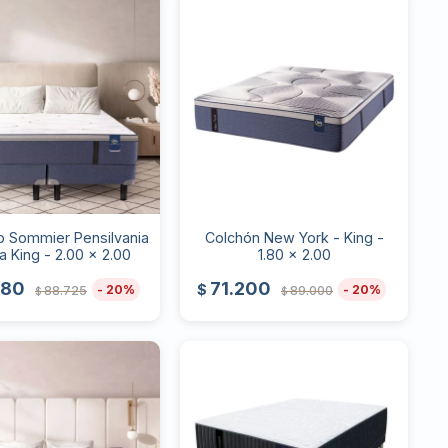
o Sommier Pensilvania
Colchón New York - King -
ra King - 2.00 x 2.00
1.80 x 2.00
980
71.200
$
20
20
88.725
89.000
$
$