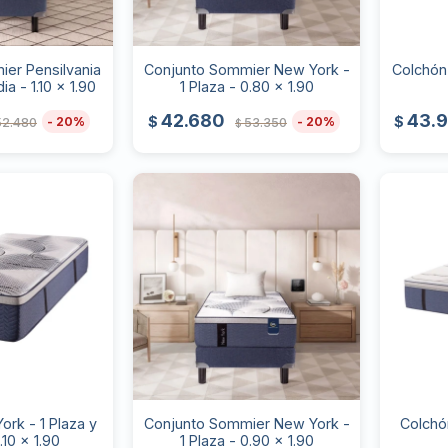
er Pensilvania
Conjunto Sommier New York -
Colchón
ia - 1.10 x 1.90
1 Plaza - 0.80 x 1.90
42.680
43.
$
$
20
20
52.480
53.350
$
rk - 1 Plaza y
Conjunto Sommier New York -
Colchón
.10 x 1.90
1 Plaza - 0.90 x 1.90