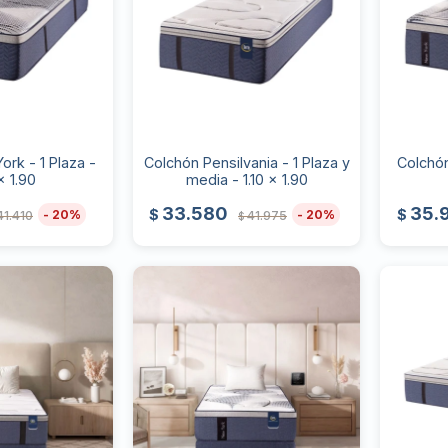
rk - 1 Plaza -
Colchón Pensilvania - 1 Plaza y
Colchón
x 1.90
media - 1.10 x 1.90
33.580
35.
$
$
20
20
41.410
41.975
$