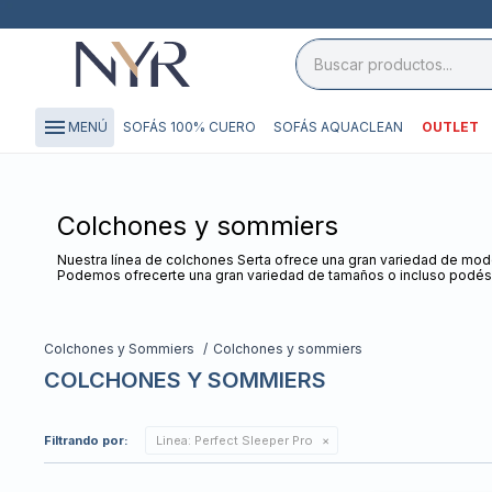
close

storefront
menu
SOFÁS 100% CUERO
SOFÁS AQUACLEAN
OUTLET
MENÚ
local_shipping
credit_card
Colchones y sommiers
Nuestra línea de colchones Serta ofrece una gran variedad de mode
Podemos ofrecerte una gran variedad de tamaños o incluso podés 
Colchones y Sommiers
Colchones y sommiers
COLCHONES Y SOMMIERS
Filtrando por:
Linea:
Perfect Sleeper Pro