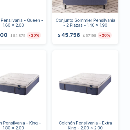
 Pensilvania - Queen -
Conjunto Sommier Pensilvania
1.60 x 2.00
- 2 Plazas - 1.40 x 1.90
900
45.756
$
20
20
54.875
57.195
$
$
 Pensilvania - King -
Colchón Pensilvania - Extra
1.80 x 2.00
King - 2.00 x 2.00