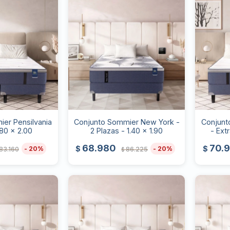
er Pensilvania
Conjunto Sommier New York -
Conjunt
.80 x 2.00
2 Plazas - 1.40 x 1.90
- Ext
68.980
70.
$
$
20
20
83.160
86.225
$