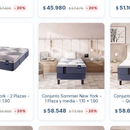
45.980
51.
$
$
20
20
57.400
57.475
$
rk - 2 Plazas -
Conjunto Sommier New York -
Conjunt
x 1.90
1 Plaza y media - 1.10 x 1.90
- Q
58.548
58.
$
$
20
20
69.600
73.185
$