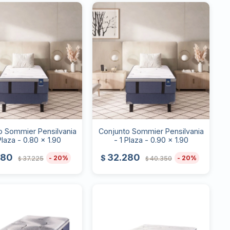
o Sommier Pensilvania
Conjunto Sommier Pensilvania
Plaza - 0.80 x 1.90
- 1 Plaza - 0.90 x 1.90
780
32.280
$
20
20
37.225
40.350
$
$