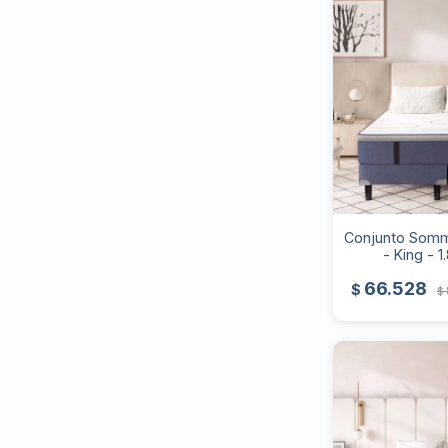
Conjunto Sommi
- King - 1
66.528
$
$