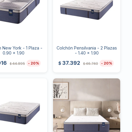
 New York - 1 Plaza -
Colchón Pensilvania - 2 Plazas
0.90 x 1.90
- 1.40 x 1.90
916
37.392
$
20
20
44.895
46.740
$
$