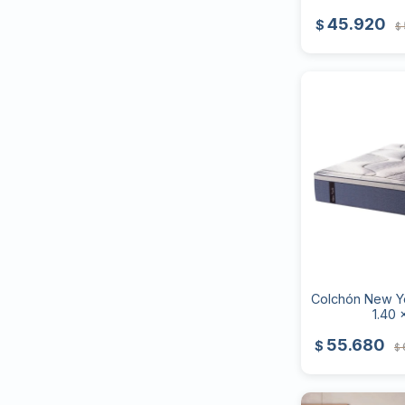
45.920
$
$
Colchón New Yo
1.40 
55.680
$
$