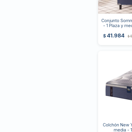
Conjunto Sommi
- 1 Plaza y med
41.984
$
$
Colchón New Yo
media - 1