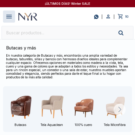
¡ÚLTIMOS DÍAS! Winter SALE
close
menu

0
$
Butacas y más
En nuestra categoría de Butacas y más, encontrarás una amplia variedad de
butacas, taburetes, sillas y bancos con hermosos diseños ideales para complementar
cualquier espacio. Ofrecemos opciones en materiales como madera a la vista, tela,
cuero y una gama de colores que se adaptan a todos los estilos y necesidades. Ya sea
para un rincón especial, un comedor o una sala de estar, nuestros muebles aportan
comodidad y elegancia, siendo perfectos para darle el toque final a tu hogar con
productos de la más alta calidad.
Butacas
Tela Aquaclean
100% cuero
Tela Microfibra