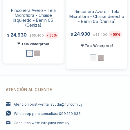
Rinconera Avero - Tela
Rinconera Avero - Tela
Microfibra - Chaise
Microfibra - Chaise derecho
izquierdo - Berlin 05
- Berlin 05 (Ceniza)
(Ceniza)
24.930
24.930
55
$
55.400
55
$
$
55.400
$
☔ Tela Waterproof
☔ Tela Waterproof
ATENCIÓN AL CLIENTE
Atención post-venta: ayuda@nyr.com.uy
Whatsapp para consultas: 099 140 633
Consultas web: info@nyr.com.uy