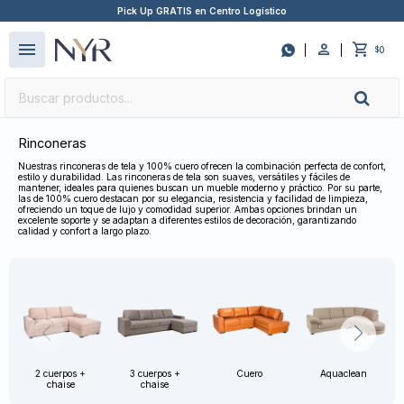
Pick Up GRATIS en Centro Logístico
close
menu

0
$
Rinconeras
Nuestras rinconeras de tela y 100% cuero ofrecen la combinación perfecta de confort,
estilo y durabilidad. Las rinconeras de tela son suaves, versátiles y fáciles de
mantener, ideales para quienes buscan un mueble moderno y práctico. Por su parte,
las de 100% cuero destacan por su elegancia, resistencia y facilidad de limpieza,
ofreciendo un toque de lujo y comodidad superior. Ambas opciones brindan un
excelente soporte y se adaptan a diferentes estilos de decoración, garantizando
calidad y confort a largo plazo.
2 cuerpos +
3 cuerpos +
Cuero
Aquaclean
chaise
chaise