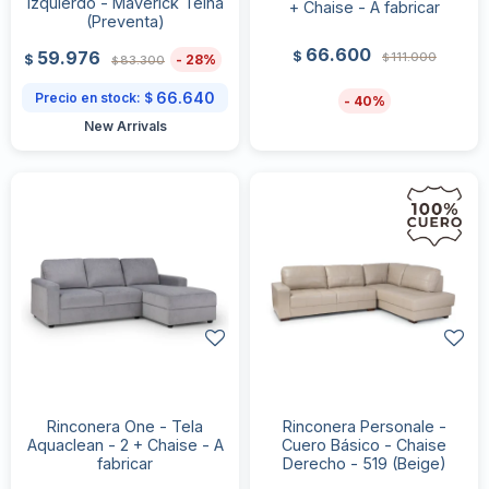
izquierdo - Maverick Telha
+ Chaise - A fabricar
(Preventa)
66.600
59.976
$
111.000
$
28
$
83.300
$
66.640
Precio en stock:
$
40
New Arrivals
Rinconera One - Tela
Rinconera Personale -
Aquaclean - 2 + Chaise - A
Cuero Básico - Chaise
fabricar
Derecho - 519 (Beige)