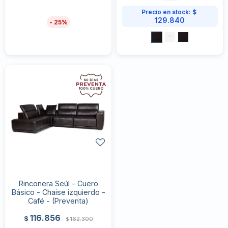
Precio en stock:
$
129.840
25
Rinconera Seúl - Cuero
Básico - Chaise izquierdo -
Café - (Preventa)
116.856
$
162.300
$