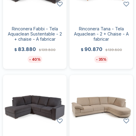
Rinconera Fabbi - Tela
Rinconera Tana - Tela
Aquaclean Sustentable - 2
Aquaclean - 2 + Chaise - A
+ chaise - A fabricar
fabricar
83.880
90.870
$
$
139.800
139.800
$
$
40
35