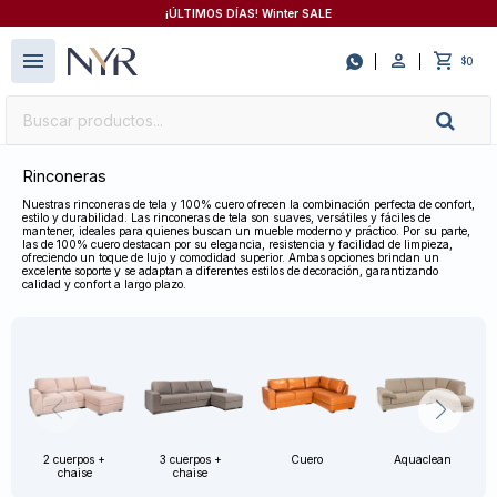
¡ÚLTIMOS DÍAS! Winter SALE
close
menu

0
$
Rinconeras
Nuestras rinconeras de tela y 100% cuero ofrecen la combinación perfecta de confort,
estilo y durabilidad. Las rinconeras de tela son suaves, versátiles y fáciles de
mantener, ideales para quienes buscan un mueble moderno y práctico. Por su parte,
las de 100% cuero destacan por su elegancia, resistencia y facilidad de limpieza,
ofreciendo un toque de lujo y comodidad superior. Ambas opciones brindan un
excelente soporte y se adaptan a diferentes estilos de decoración, garantizando
calidad y confort a largo plazo.
2 cuerpos +
3 cuerpos +
Cuero
Aquaclean
chaise
chaise