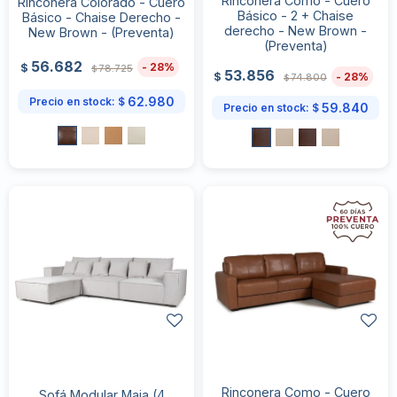
Rinconera Como - Cuero
Rinconera Colorado - Cuero
Básico - 2 + Chaise
Básico - Chaise Derecho -
derecho - New Brown -
New Brown - (Preventa)
(Preventa)
56.682
28
$
78.725
$
53.856
28
$
74.800
$
62.980
Precio en stock:
$
59.840
Precio en stock:
$
Rinconera Como - Cuero
Sofá Modular Maia (4