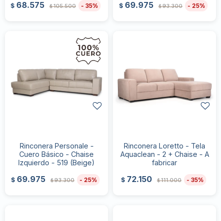
68.575
69.975
35
25
$
$
105.500
93.300
$
$
Rinconera Personale -
Rinconera Loretto - Tela
Cuero Básico - Chaise
Aquaclean - 2 + Chaise - A
Izquierdo - 519 (Beige)
fabricar
69.975
72.150
25
35
$
$
93.300
111.000
$
$