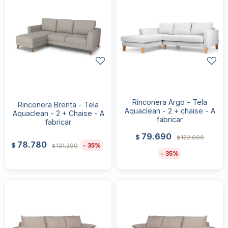
Rinconera Argo - Tela
Rinconera Brenta - Tela
Aquaclean - 2 + chaise - A
Aquaclean - 2 + Chaise - A
fabricar
fabricar
79.690
$
122.600
$
78.780
35
$
121.200
$
35