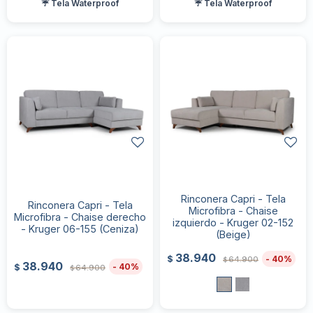
☔ Tela Waterproof
☔ Tela Waterproof
Rinconera Capri - Tela
Rinconera Capri - Tela
Microfibra - Chaise
Microfibra - Chaise derecho
izquierdo - Kruger 02-152
- Kruger 06-155 (Ceniza)
(Beige)
38.940
40
$
64.900
$
38.940
40
$
64.900
$