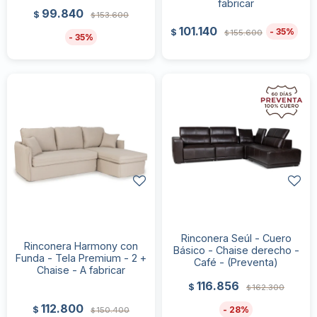
fabricar
99.840
$
153.600
$
101.140
35
$
155.600
$
35
Rinconera Seúl - Cuero
Rinconera Harmony con
Básico - Chaise derecho -
Funda - Tela Premium - 2 +
Café - (Preventa)
Chaise - A fabricar
116.856
$
162.300
$
112.800
28
$
150.400
$