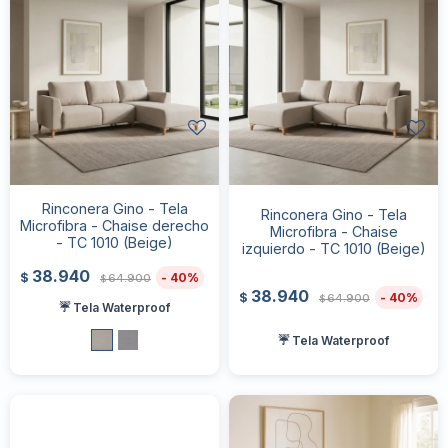
Rinconera Gino - Tela
Rinconera Gino - Tela
Microfibra - Chaise derecho
Microfibra - Chaise
- TC 1010 (Beige)
izquierdo - TC 1010 (Beige)
38.940
40
$
64.900
$
38.940
40
$
64.900
$
☔ Tela Waterproof
☔ Tela Waterproof