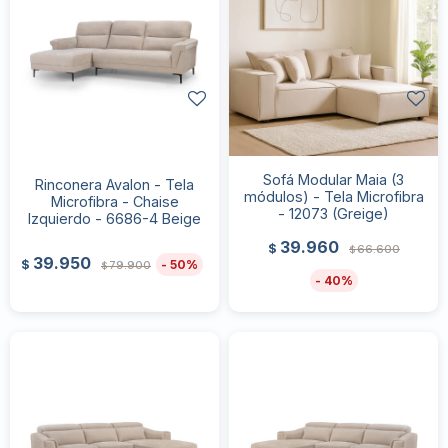
Sofá Modular Maia (3
Rinconera Avalon - Tela
módulos) - Tela Microfibra
Microfibra - Chaise
- 12073 (Greige)
Izquierdo - 6686-4 Beige
39.960
$
66.600
$
39.950
50
$
79.900
$
40