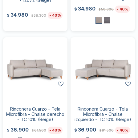
- 12072 (Beige)
34.980
40
$
58.300
$
34.980
40
$
58.300
$
Rinconera Cuarzo - Tela
Rinconera Cuarzo - Tela
Microfibra - Chaise derecho
Microfibra - Chaise
- TC 1010 (Beige)
izquierdo - TC 1010 (Beige)
36.900
36.900
40
40
$
$
61.500
61.500
$
$