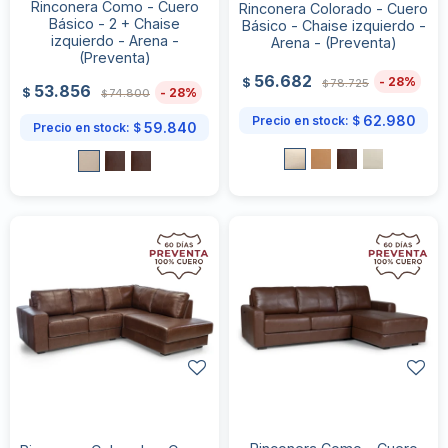
Rinconera Como - Cuero
Rinconera Colorado - Cuero
Básico - 2 + Chaise
Básico - Chaise izquierdo -
izquierdo - Arena -
Arena - (Preventa)
(Preventa)
56.682
28
$
78.725
$
53.856
28
$
74.800
$
62.980
Precio en stock:
$
59.840
Precio en stock:
$