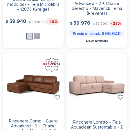
Advanced - 2 + Chaise
módulos) - Tela Microfibra
derecho - Maverick Telha
- 12073 (Greige)
(Preventa)
59.940
40
$
99.900
59.976
$
28
$
83.300
$
66.640
Precio en stock:
$
New Arrivals
Rinconera Como - Cuero
Rinconera Loretto - Tela
Advanced - 2 + Chaise
Aquaclean Sustentable - 2