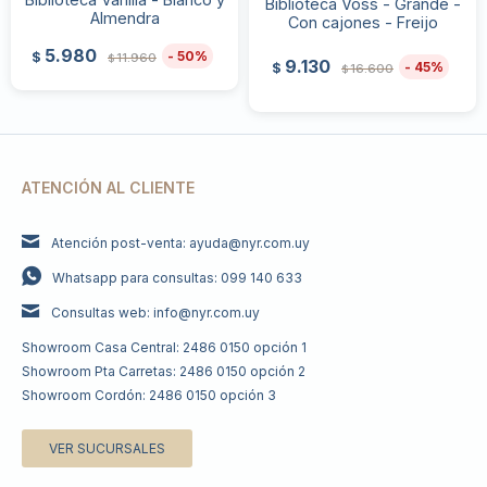
Biblioteca Voss - Grande -
Almendra
Con cajones - Freijo
5.980
50
$
11.960
$
9.130
45
$
16.600
$
ATENCIÓN AL CLIENTE
Atención post-venta: ayuda@nyr.com.uy
Whatsapp para consultas: 099 140 633
Consultas web: info@nyr.com.uy
Showroom Casa Central: 2486 0150 opción 1
Showroom Pta Carretas: 2486 0150 opción 2
Showroom Cordón: 2486 0150 opción 3
VER SUCURSALES