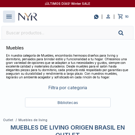
¡ÚLTIMOS DÍAS! Winter SALE
close
menu

0
$
Muebles
En nuestra categoría de Muebles, encontrarás hermosos diseños para living y
dormitorio, pensados para brindar estilo y funcionalidad a tu hogar. Ofrecemos una
gran variedad de opciones que se adaptan a tus necesidades y gustos, siempre con
excelente calidad y materiales duraderos. Desde muebles para el salón hasta
elegantes piezas para tu dormitorio, cada producto está respaldado por garantías que
aseguran su durabilidad y rendimiento a largo plazo. Con nuestros muebles,
lograrás un ambiente acogedor y sofisticado en cada rincón de tu hogar.
Filtra por categoria
Bibliotecas
Outlet
Muebles de living
MUEBLES DE LIVING ORIGEN BRASIL EN