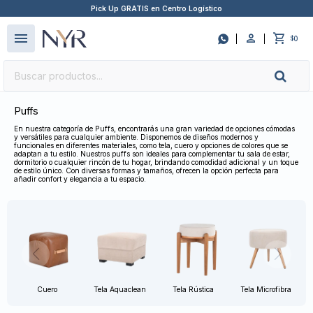
Pick Up GRATIS en Centro Logístico
close
menu

0
$
Puffs
En nuestra categoría de Puffs, encontrarás una gran variedad de opciones cómodas
y versátiles para cualquier ambiente. Disponemos de diseños modernos y
funcionales en diferentes materiales, como tela, cuero y opciones de colores que se
adaptan a tu estilo. Nuestros puffs son ideales para complementar tu sala de estar,
dormitorio o cualquier rincón de tu hogar, brindando comodidad adicional y un toque
de estilo único. Con diversas formas y tamaños, ofrecen la opción perfecta para
añadir confort y elegancia a tu espacio.
Cuero
Tela Aquaclean
Tela Rústica
Tela Microfibra