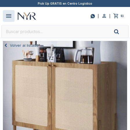
Pick Up GRATIS en Centro Logístico
close
menu

0
$
Volver al listado