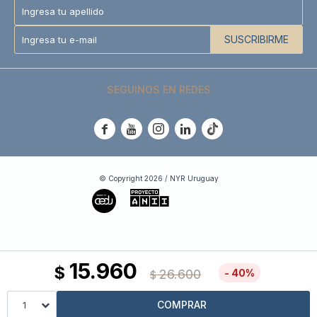
SUSCRIBIRME
SEGUINOS EN REDES





© Copyright 2026 / NYR Uruguay
15.960
$
26.600
40
$
COMPRAR
1