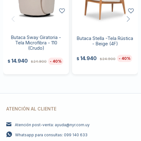
Butaca Sway Giratoria -
Butaca Stella -Tela Rústica
Tela Microfibra - 110
- Beige (4F)
(Crudo)
14.940
40
$
24.900
$
14.940
40
$
24.900
$
ATENCIÓN AL CLIENTE
Atención post-venta: ayuda@nyr.com.uy
Whatsapp para consultas: 099 140 633