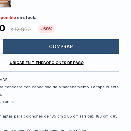
sponible
en stock.
80
12.960
50
$
COMPRAR
UBICAR EN TIENDA
OPCIONES DE PAGO
 MDF.
na cabecera con capacidad de almacenamiento. La tapa cuenta
s.
cajones.
 aptas para colchones de 185 cm x 85 cm (arriba), 180 cm x 85
 en la cama: 110 kg; en la cama auxiliar: 90 kg