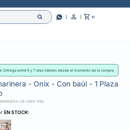

0
$
k: Entrega entre 5 y 7 días hábiles desde el momento de la compra
rinera - Onix - Con baúl - 1 Plaza
o
MARINERA-CB-ONIX-1PBL
or
EN STOCK: