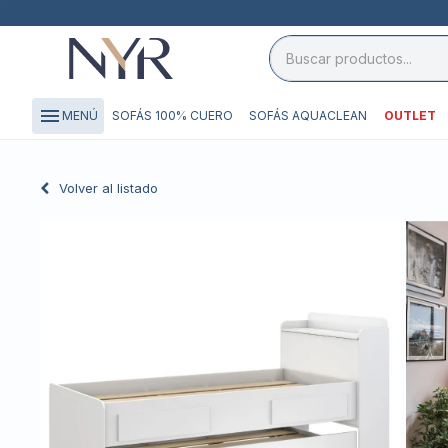
close

storefront
menu
SOFÁS 100% CUERO
SOFÁS AQUACLEAN
OUTLET
MENÚ
local_shipping
credit_card
Volver al listado