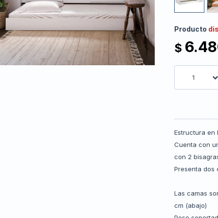
Producto
di
6.4
$
1
Estructura en
Cuenta con u
con 2 bisagra
Presenta dos 
Las camas son
cm (abajo)
Peso soportado