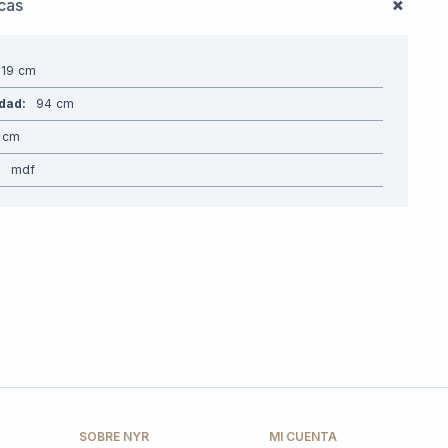
icas
219
idad
94
mdf
SOBRE NYR
MI CUENTA