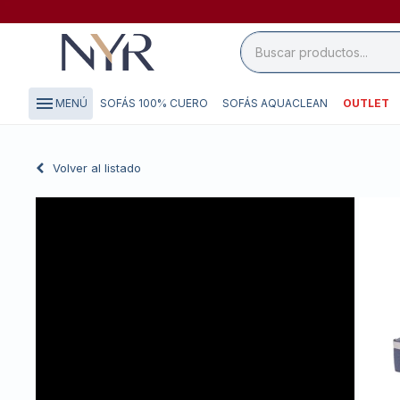
close

storefront
menu
SOFÁS 100% CUERO
SOFÁS AQUACLEAN
OUTLET
MENÚ
local_shipping
credit_card
Volver al listado