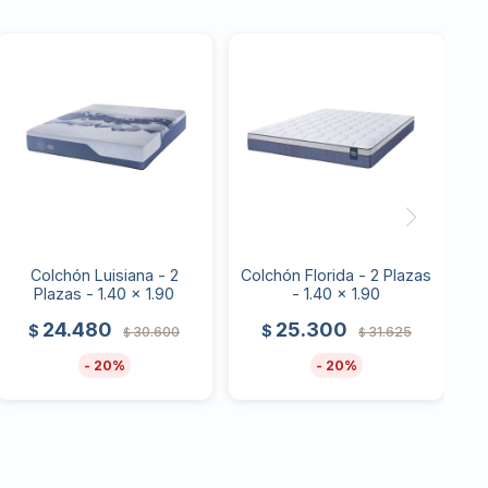
Colchón Luisiana - 2
Colchón Florida - 2 Plazas
Plazas - 1.40 x 1.90
- 1.40 x 1.90
24.480
25.300
$
$
30.600
31.625
$
$
20
20