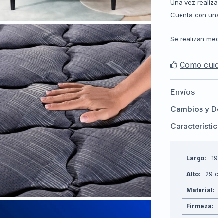
Una vez realiza
Cuenta con una
Se realizan med
Como cuid
Envíos
Cambios y D
Característi
Largo
1
Alto
29
Material
Firmeza