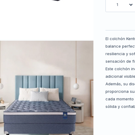
1
El colchón Ken
balance perfect
resiliencia y s
sensación de f
Este colchón i
adicional visib
Además, su dise
proporciona su
cada momento d
sólida y confia