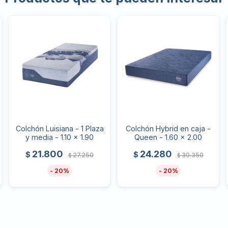
Colchón Luisiana - 1 Plaza
Colchón Hybrid en caja -
y media - 1.10 x 1.90
Queen - 1.60 x 2.00
21.800
24.280
$
$
27.250
30.350
$
$
20
20