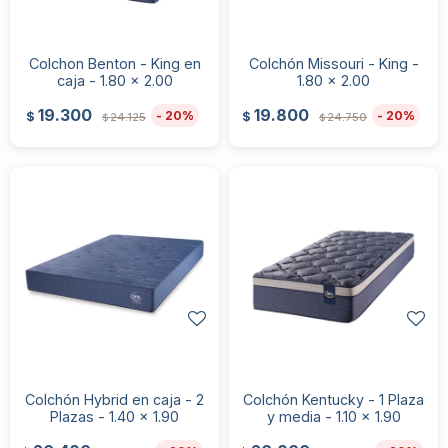
Colchon Benton - King en
Colchón Missouri - King -
caja - 1.80 x 2.00
1.80 x 2.00
19.300
19.800
20
20
$
$
24.125
24.750
$
$
Colchón Hybrid en caja - 2
Colchón Kentucky - 1 Plaza
Plazas - 1.40 x 1.90
y media - 1.10 x 1.90