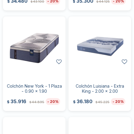
34.480
35.300
20
20
$
$
43.100
44.125
$
$
Colchón New York - 1 Plaza
Colchón Luisiana - Extra
- 0.90 x 1.90
King - 2.00 x 2.00
35.916
36.180
20
20
$
$
44.895
45.225
$
$