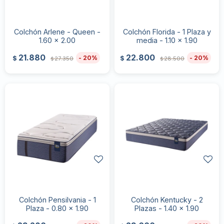
Colchón Arlene - Queen -
Colchón Florida - 1 Plaza y
1.60 x 2.00
media - 1.10 x 1.90
21.880
22.800
20
20
$
$
27.350
28.500
$
$
Colchón Pensilvania - 1
Colchón Kentucky - 2
Plaza - 0.80 x 1.90
Plazas - 1.40 x 1.90