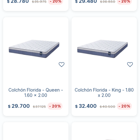
28.780
29.480
20
20
$
$
35.975
36.850
$
$
Colchón Florida - Queen -
Colchón Florida - King - 1.80
1.60 x 2.00
x 2.00
29.700
32.400
20
20
$
$
37.125
40.500
$
$