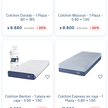
Colchon Dorado - 1 Plaza -
Colchón Missouri - 1 Plaza -
80 x 185
0.90 x 1.90
8.880
9.800
20
20
$
$
11.100
12.250
$
$
Colchon Benton - 1 plaza en
Colchón Express en caja - 1
caja - 0.90 x 1.90
Plaza - 0.80 x 1.90