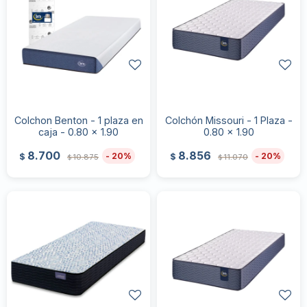
Colchon Benton - 1 plaza en
Colchón Missouri - 1 Plaza -
caja - 0.80 x 1.90
0.80 x 1.90
8.700
8.856
20
20
$
$
10.875
11.070
$
$