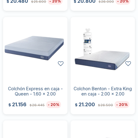
20.480
20.800
20
20
$
$
25.600
26.000
$
$
Colchón Express en caja -
Colchon Benton - Extra King
Queen - 1.60 x 2.00
en caja - 2.00 x 2.00
21.156
21.200
20
20
$
$
26.445
26.500
$
$