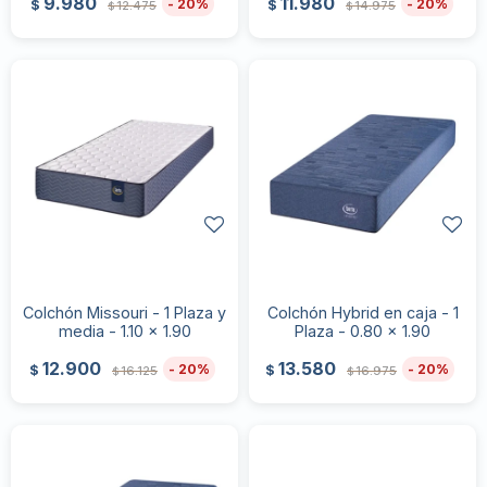
9.980
11.980
20
20
$
$
12.475
14.975
$
$
Colchón Missouri - 1 Plaza y
Colchón Hybrid en caja - 1
media - 1.10 x 1.90
Plaza - 0.80 x 1.90
12.900
13.580
20
20
$
$
16.125
16.975
$
$