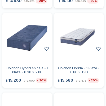
14.980
15.100
20
20
$
$
18.725
18.875
$
$
Colchón Hybrid en caja - 1
Colchón Florida - 1 Plaza -
Plaza - 0.90 x 2.00
0.80 x 1.90
15.200
15.580
20
20
$
$
19.000
19.475
$
$