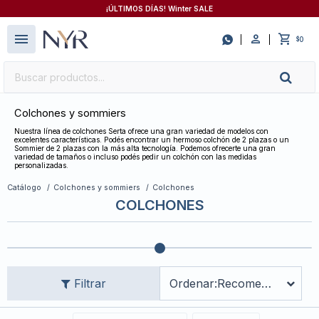
¡ÚLTIMOS DÍAS! Winter SALE
close
menu

0
$
Colchones y sommiers
Nuestra línea de colchones Serta ofrece una gran variedad de modelos con
excelentes características. Podés encontrar un hermoso colchón de 2 plazas o un
Sommier de 2 plazas con la más alta tecnología. Podemos ofrecerte una gran
variedad de tamaños o incluso podés pedir un colchón con las medidas
personalizadas.
Catálogo
Colchones y sommiers
Colchones
COLCHONES
Recomendados