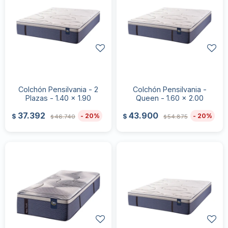
Colchón Pensilvania - 2
Colchón Pensilvania -
Plazas - 1.40 x 1.90
Queen - 1.60 x 2.00
37.392
43.900
20
20
$
$
46.740
54.875
$
$