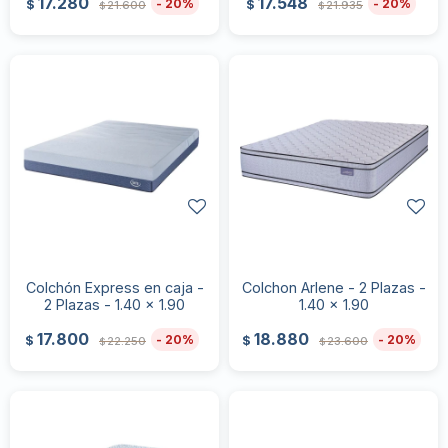
17.280
17.548
20
20
$
$
21.600
21.935
$
$
Colchón Express en caja -
Colchon Arlene - 2 Plazas -
2 Plazas - 1.40 x 1.90
1.40 x 1.90
17.800
18.880
20
20
$
$
22.250
23.600
$
$