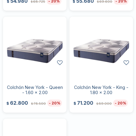
54.980
55.680
20
20
$
$
68.725
69.600
$
$
Colchón New York - Queen
Colchón New York - King -
- 1.60 x 2.00
1.80 x 2.00
62.800
71.200
20
20
$
$
78.500
89.000
$
$