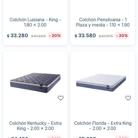
Colchón Luisiana - King -
Colchón Pensilvania - 1
1.80 x 2.00
Plaza y media - 1.10 x 1.90
33.280
33.580
20
20
$
$
41.600
41.975
$
$
Colchón Kentucky - Extra
Colchón Florida - Extra King
King - 2.00 x 2.00
- 2.00 x 2.00