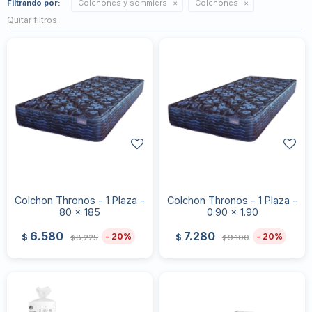
Filtrando por:
Colchones y sommiers
Colchones
Quitar filtros
Colchon Thronos - 1 Plaza -
Colchon Thronos - 1 Plaza -
80 x 185
0.90 x 1.90
6.580
7.280
20
20
$
$
8.225
9.100
$
$