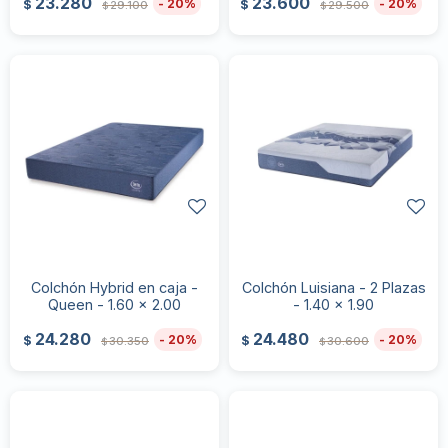
23.280
23.600
20
20
$
$
29.100
29.500
$
$
Colchón Hybrid en caja -
Colchón Luisiana - 2 Plazas
Queen - 1.60 x 2.00
- 1.40 x 1.90
24.280
24.480
20
20
$
$
30.350
30.600
$
$