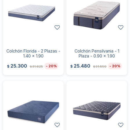
Colchón Florida - 2 Plazas -
Colchón Pensilvania - 1
1.40 x 1.90
Plaza - 0.90 x 1.90
25.300
25.480
20
20
$
$
31.625
31.850
$
$