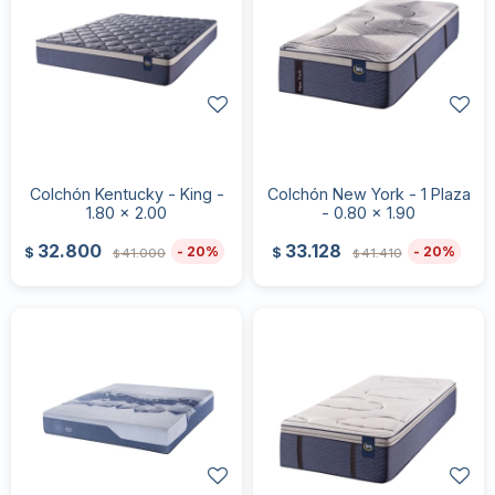
Colchón Kentucky - King -
Colchón New York - 1 Plaza
1.80 x 2.00
- 0.80 x 1.90
32.800
33.128
20
20
$
$
41.000
41.410
$
$