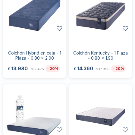
Colchón Hybrid en caja - 1
Colchón Kentucky - 1 Plaza
Plaza - 0.80 x 2.00
- 0.80 x 1.90
13.980
14.360
20
20
$
$
17.475
17.950
$
$