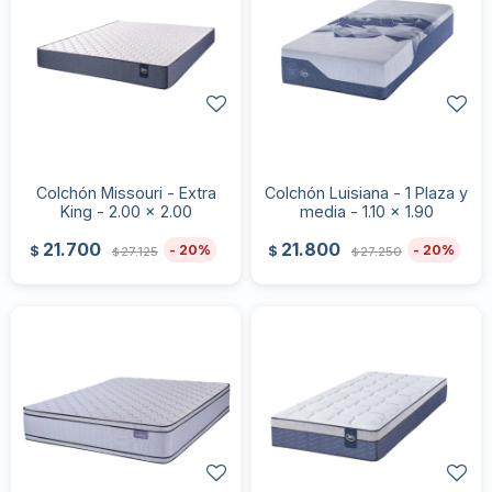
Colchón Missouri - Extra
Colchón Luisiana - 1 Plaza y
King - 2.00 x 2.00
media - 1.10 x 1.90
21.700
21.800
20
20
$
$
27.125
27.250
$
$