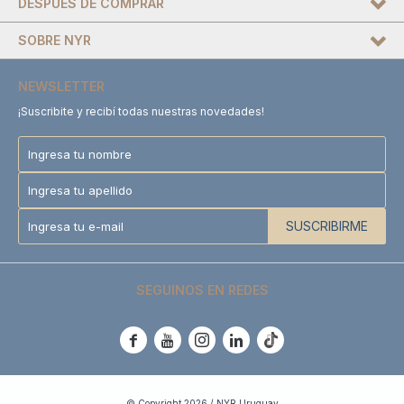
DESPUÉS DE COMPRAR
SOBRE NYR
NEWSLETTER
¡Suscribite y recibí todas nuestras novedades!
SUSCRIBIRME
SEGUINOS EN REDES





© Copyright 2026 / NYR Uruguay