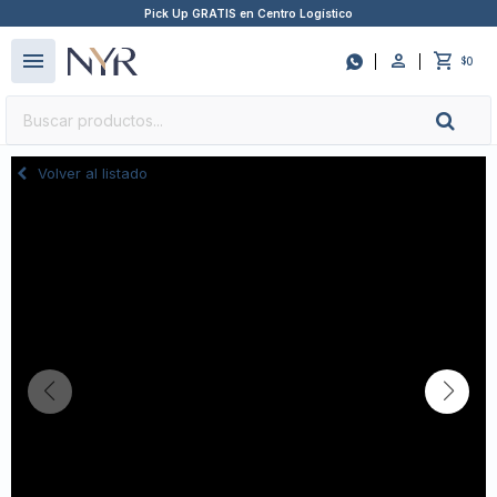
Pick Up GRATIS en Centro Logístico
close
menu

0
$
Volver al listado