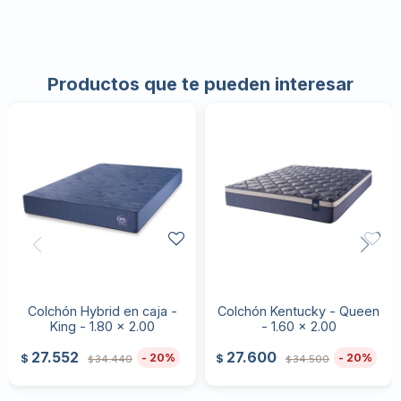
Productos que te pueden interesar
Colchón Hybrid en caja -
Colchón Kentucky - Queen
King - 1.80 x 2.00
- 1.60 x 2.00
27.552
27.600
20
20
$
$
34.440
34.500
$
$