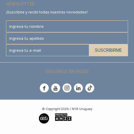
NEWSLETTER
¡Suscribite y recibí todas nuestras novedades!
SUSCRIBIRME
SEGUINOS EN REDES





© Copyright 2026 / NYR Uruguay