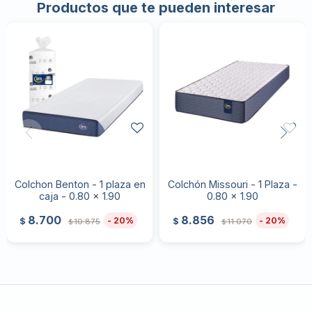
Productos que te pueden interesar
Colchon Benton - 1 plaza en
Colchón Missouri - 1 Plaza -
caja - 0.80 x 1.90
0.80 x 1.90
8.700
8.856
20
20
$
$
10.875
11.070
$
$