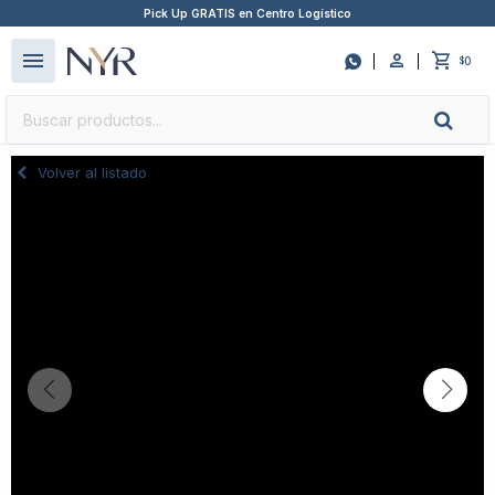
Pick Up GRATIS en Centro Logístico
close
menu

0
$
Volver al listado