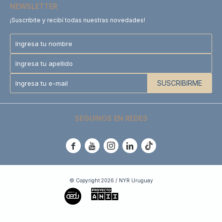
NEWSLETTER
¡Suscribite y recibí todas nuestras novedades!
SUSCRIBIRME
SEGUINOS EN REDES





© Copyright 2026 / NYR Uruguay