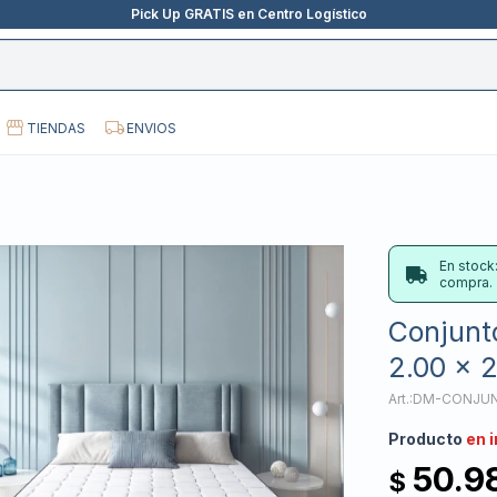
Pick Up GRATIS en Centro Logístico
TIENDAS
ENVIOS
En stock
compra.
Conjunto
2.00 x 
DM-CONJUN
Producto
en 
50.9
$