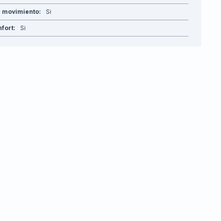
e movimiento
Si
fort
Si