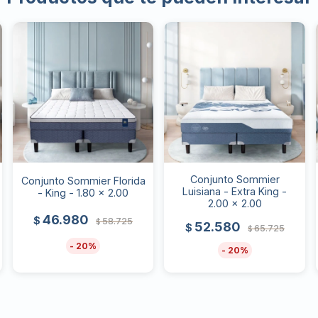
Conjunto Sommier
Conjunto Sommier Florida
Luisiana - Extra King -
- King - 1.80 x 2.00
2.00 x 2.00
46.980
$
58.725
$
52.580
$
65.725
$
20
20