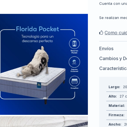
Cuenta con una
Se realizan med
Como cuid
Envíos
Cambios y D
Característi
Largo
2
Alto
27
Material
Firmeza
Ancho
2