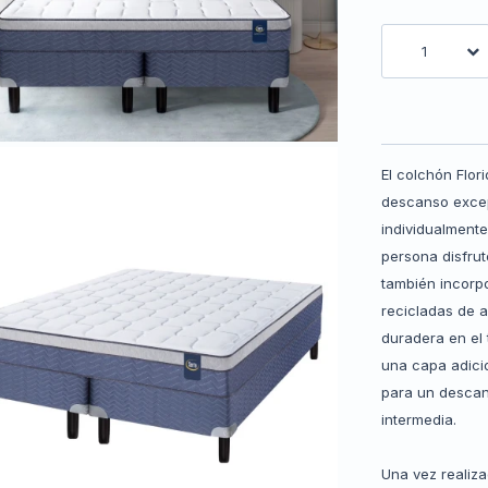
1
El colchón Flor
descanso excep
individualmente
persona disfrut
también incor
recicladas de 
duradera en el 
una capa adicio
para un descan
intermedia.
Una vez realiza