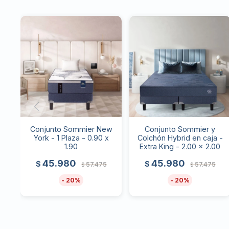
Conjunto Sommier New
Conjunto Sommier y
York - 1 Plaza - 0.90 x
Colchón Hybrid en caja -
1.90
Extra King - 2.00 x 2.00
45.980
45.980
$
$
57.475
57.475
$
$
20
20