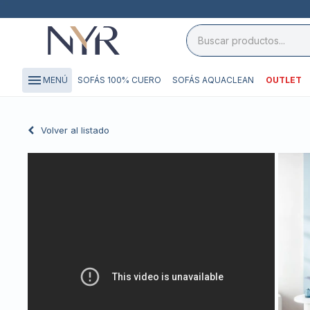
close

storefront
menu
SOFÁS 100% CUERO
SOFÁS AQUACLEAN
OUTLET
MENÚ
local_shipping
credit_card
Volver al listado