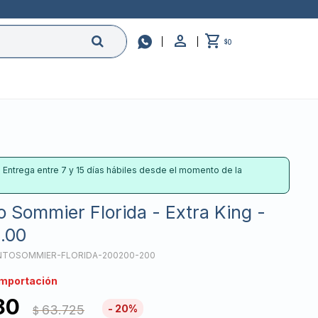

0
$
: Entrega entre 7 y 15 días hábiles desde el momento de la
 Sommier Florida - Extra King -
2.00
TOSOMMIER-FLORIDA-200200-200
importación
80
63.725
20
$