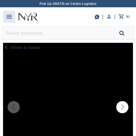
Pick Up GRATIS en Centro Logístico
close
menu

0
$
Volver al listado