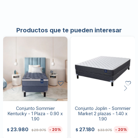
Productos que te pueden interesar
Conjunto Sommier
Conjunto Joplin - Sommier
Kentucky - 1 Plaza - 0.90 x
Market 2 plazas - 1.40 x
1.90
1.90
23.980
27.180
20
20
$
$
29.975
33.975
$
$