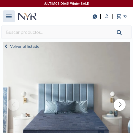
¡ÚLTIMOS DÍAS! Winter SALE
close
menu

0
$
Volver al listado