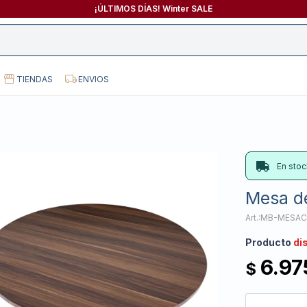
¡ÚLTIMOS DÍAS! Winter SALE
TIENDAS
ENVIOS
En stoc
Mesa d
MB-MESAC
Producto
di
6.97
$