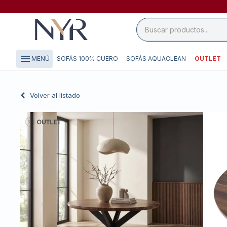
close

storefront
menu
SOFÁS 100% CUERO
SOFÁS AQUACLEAN
OUTLET
MENÚ
local_shipping
credit_card
Volver al listado