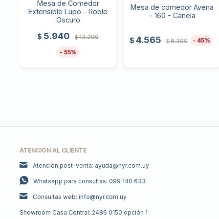
Mesa de Comedor
Mesa de comedor Avena
Extensible Lupo - Roble
- 160 - Canela
Oscuro
5.940
$
13.200
$
4.565
$
45
8.300
$
55
ATENCIÓN AL CLIENTE
Atención post-venta: ayuda@nyr.com.uy
Whatsapp para consultas: 099 140 633
Consultas web: info@nyr.com.uy
Showroom Casa Central: 2486 0150 opción 1