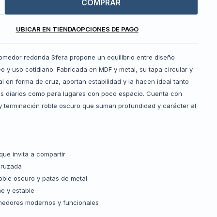
COMPRAR
UBICAR EN TIENDA
OPCIONES DE PAGO
medor redonda Sfera propone un equilibrio entre diseño
 y uso cotidiano. Fabricada en MDF y metal, su tapa circular y
l en forma de cruz, aportan estabilidad y la hacen ideal tanto
s diarios como para lugares con poco espacio. Cuenta con
y terminación roble oscuro que suman profundidad y carácter al
que invita a compartir
cruzada
oble oscuro y patas de metal
me y estable
medores modernos y funcionales