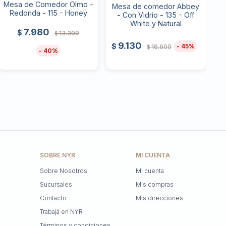
Mesa de Comedor Olmo -
Mesa de comedor Abbey
Redonda - 115 - Honey
- Con Vidrio - 135 - Off
White y Natural
7.980
$
13.300
$
9.130
$
45
16.600
$
40
SOBRE NYR
MI CUENTA
Sobre Nosotros
Mi cuenta
Sucursales
Mis compras
Contacto
Mis direcciones
Trabajá en NYR
Términos y condiciones