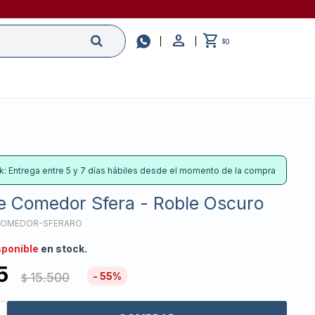

0
$
k: Entrega entre 5 y 7 días hábiles desde el momento de la compra
e Comedor Sfera - Roble Oscuro
OMEDOR-SFERARO
sponible
en stock.
5
15.500
55
$