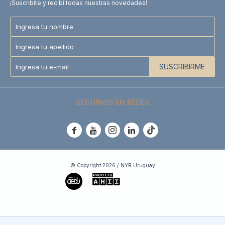
¡Suscribite y recibí todas nuestras novedades!
SUSCRIBIRME
SEGUINOS EN REDES





© Copyright 2026 / NYR Uruguay