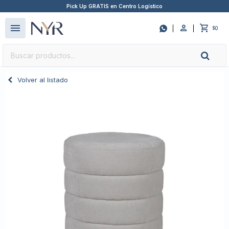
Pick Up GRATIS en Centro Logístico
close
menu

0
$
Volver al listado