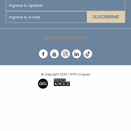
SUSCRIBIRME
SEGUINOS EN REDES





© Copyright 2026 / NYR Uruguay