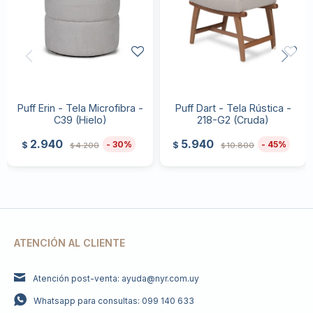
Puff Erin - Tela Microfibra -
Puff Dart - Tela Rústica -
C39 (Hielo)
218-G2 (Cruda)
2.940
5.940
30
45
$
$
4.200
10.800
$
$
ATENCIÓN AL CLIENTE
Atención post-venta: ayuda@nyr.com.uy
Whatsapp para consultas: 099 140 633