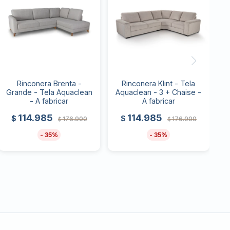
Rinconera Brenta -
Rinconera Klint - Tela
Grande - Tela Aquaclean
Aquaclean - 3 + Chaise -
- A fabricar
A fabricar
114.985
114.985
$
$
176.900
176.900
$
$
35
35