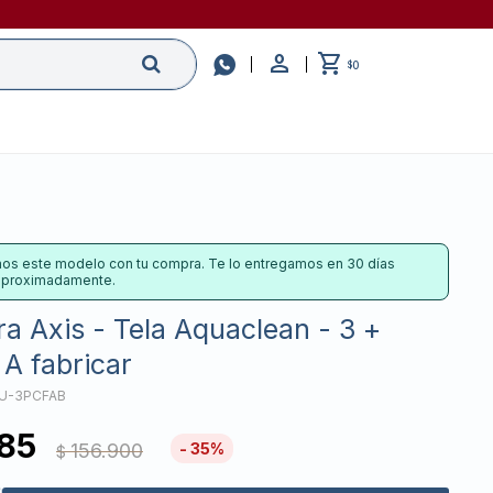

0
$
os este modelo con tu compra. Te lo entregamos en 30 días
 aproximadamente.
a Axis - Tela Aquaclean - 3 +
 A fabricar
U-3PCFAB
985
156.900
35
$