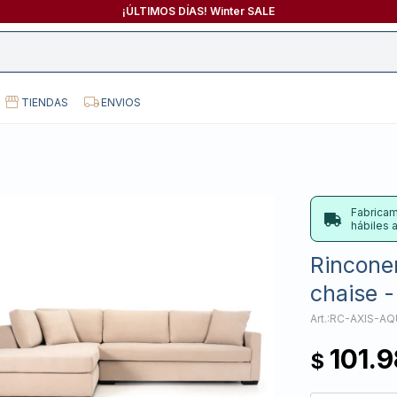
¡ÚLTIMOS DÍAS! Winter SALE
TIENDAS
ENVIOS
Fabricam
hábiles
Rinconer
chaise -
RC-AXIS-AQ
101.
$