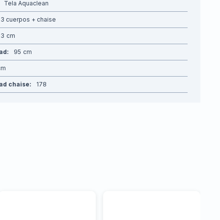
Tela Aquaclean
3 cuerpos + chaise
93
dad
95
ad chaise
178