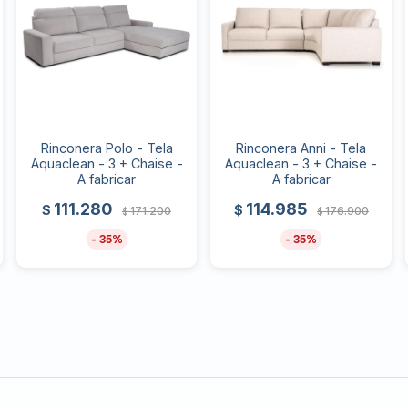
Rinconera Polo - Tela
Rinconera Anni - Tela
Aquaclean - 3 + Chaise -
Aquaclean - 3 + Chaise -
A fabricar
A fabricar
111.280
114.985
$
$
171.200
176.900
$
$
35
35