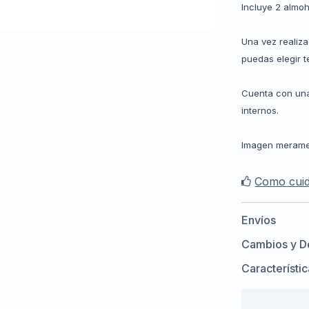
Incluye 2 almo
Una vez realiz
puedas elegir te
Cuenta con una
internos.
Imagen merament
Como cuid
Envíos
Cambios y D
Característi