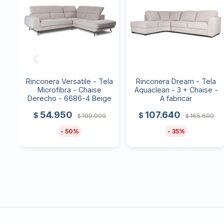
Rinconera Versatile - Tela
Rinconera Dream - Tela
Microfibra - Chaise
Aquaclean - 3 + Chaise -
Derecho - 6686-4 Beige
A fabricar
54.950
107.640
$
$
109.900
165.600
$
$
50
35