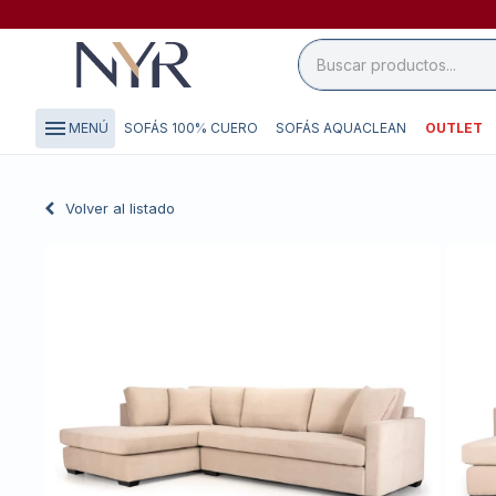
close

storefront
menu
SOFÁS 100% CUERO
SOFÁS AQUACLEAN
OUTLET
MENÚ
local_shipping
credit_card
Volver al listado