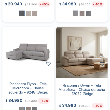
29.940
34.980
40
40
$
$
49.900
58.300
$
$
Rinconera Elyon - Tela
Rinconera Owen - Tela
Microfibra - Chaise
Microfibra - Chaise derecho
izquierdo - 9248 (Beige)
- 12072 (Beige)
34.980
40
$
58.300
$
34.980
40
$
58.300
$