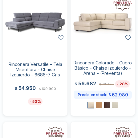
Rinconera Colorado - Cuero
Rinconera Versatile - Tela
Básico - Chaise izquierdo -
Microfibra - Chaise
Arena - (Preventa)
Izquierdo - 6686-7 Gris
56.682
28
$
78.725
$
54.950
$
109.900
$
62.980
Precio en stock:
$
50