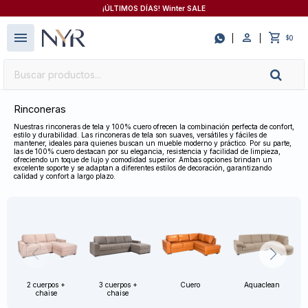
¡ÚLTIMOS DÍAS! Winter SALE
close
menu

0
$
Rinconeras
Nuestras rinconeras de tela y 100% cuero ofrecen la combinación perfecta de confort,
estilo y durabilidad. Las rinconeras de tela son suaves, versátiles y fáciles de
mantener, ideales para quienes buscan un mueble moderno y práctico. Por su parte,
las de 100% cuero destacan por su elegancia, resistencia y facilidad de limpieza,
ofreciendo un toque de lujo y comodidad superior. Ambas opciones brindan un
excelente soporte y se adaptan a diferentes estilos de decoración, garantizando
calidad y confort a largo plazo.
2 cuerpos +
3 cuerpos +
Cuero
Aquaclean
chaise
chaise