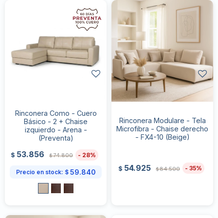
Rinconera Como - Cuero
Rinconera Modulare - Tela
Básico - 2 + Chaise
Microfibra - Chaise derecho
izquierdo - Arena -
- FX4-10 (Beige)
(Preventa)
53.856
28
$
74.800
$
54.925
35
$
84.500
$
59.840
Precio en stock:
$