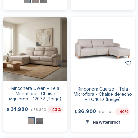
Rinconera Owen - Tela
Rinconera Cuarzo - Tela
Microfibra - Chaise
Microfibra - Chaise derecho
izquierdo - 12072 (Beige)
- TC 1010 (Beige)
34.980
40
$
58.300
36.900
$
40
$
61.500
$
☔ Tela Waterproof