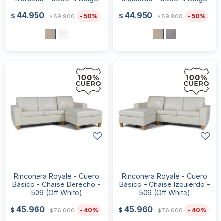
44.950
44.950
50
50
$
$
89.900
89.900
$
$
Rinconera Royale - Cuero
Rinconera Royale - Cuero
Básico - Chaise Derecho -
Básico - Chaise Izquierdo -
509 (Off White)
509 (Off White)
45.960
45.960
40
40
$
$
76.600
76.600
$
$