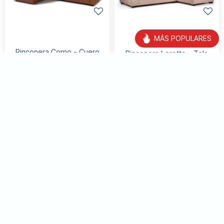
MÁS POPULARES
Rinconera Como - Cuero
Rinconera Loretto - Tela
Advanced - 2 + Chaise
Aquaclean Sustentable - 2
izquierdo - Maverick Telha
+ Chaise - A fabricar
(Preventa)
66.600
59.976
$
111.000
$
28
$
83.300
$
66.640
Precio en stock:
$
40
New Arrivals