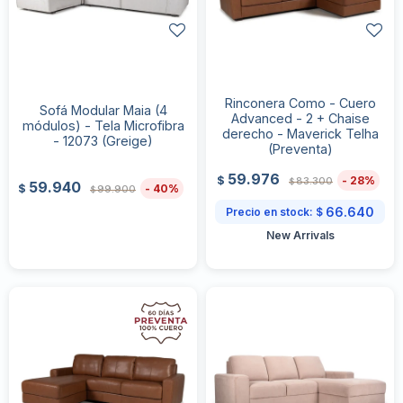
Rinconera Como - Cuero
Sofá Modular Maia (4
Advanced - 2 + Chaise
módulos) - Tela Microfibra
derecho - Maverick Telha
- 12073 (Greige)
(Preventa)
59.940
40
$
99.900
59.976
$
28
$
83.300
$
66.640
Precio en stock:
$
New Arrivals