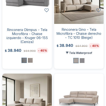
Rinconera Gino - Tela
Rinconera Olimpus - Tela
Microfibra - Chaise derecho
Microfibra - Chaise
- TC 1010 (Beige)
izquierdo - Kruger 06-155
(Ceniza)
38.940
40
$
64.900
$
38.940
40
$
64.900
$
☔ Tela Waterproof