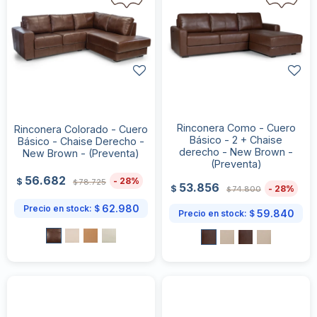
Rinconera Como - Cuero
Rinconera Colorado - Cuero
Básico - 2 + Chaise
Básico - Chaise Derecho -
derecho - New Brown -
New Brown - (Preventa)
(Preventa)
56.682
28
$
78.725
$
53.856
28
$
74.800
$
62.980
Precio en stock:
$
59.840
Precio en stock:
$