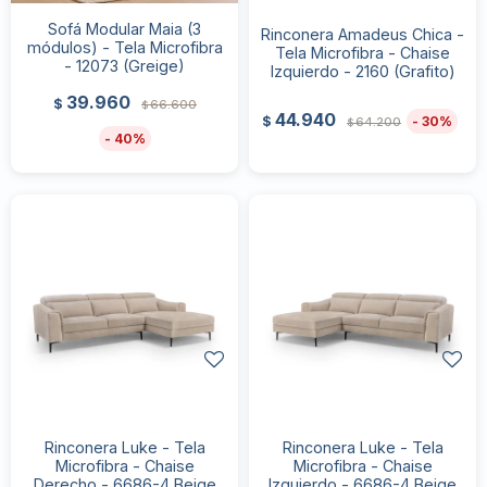
Sofá Modular Maia (3
Rinconera Amadeus Chica -
módulos) - Tela Microfibra
Tela Microfibra - Chaise
- 12073 (Greige)
Izquierdo - 2160 (Grafito)
39.960
$
66.600
$
44.940
30
$
64.200
$
40
Rinconera Luke - Tela
Rinconera Luke - Tela
Microfibra - Chaise
Microfibra - Chaise
Derecho - 6686-4 Beige
Izquierdo - 6686-4 Beige