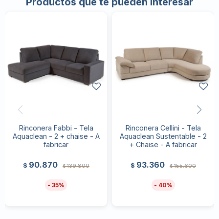
Productos que te pueden interesar
Rinconera Fabbi - Tela
Rinconera Cellini - Tela
Aquaclean - 2 + chaise - A
Aquaclean Sustentable - 2
fabricar
+ Chaise - A fabricar
90.870
93.360
$
$
139.800
155.600
$
$
35
40