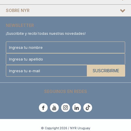
SOBRE NYR
NEWSLETTER
¡Suscribite y recibí todas nuestras novedades!
SUSCRIBIRME
SEGUINOS EN REDES





© Copyright 2026 / NYR Uruguay