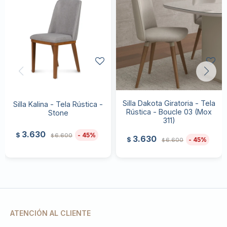
Silla Dakota Giratoria - Tela
Silla Kalina - Tela Rústica -
Rústica - Boucle 03 (Mox
Stone
311)
3.630
45
$
6.600
$
3.630
45
$
6.600
$
ATENCIÓN AL CLIENTE