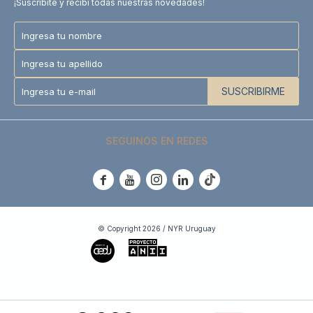
¡Suscribite y recibí todas nuestras novedades!
SUSCRIBIRME
SEGUINOS EN REDES





© Copyright 2026 / NYR Uruguay