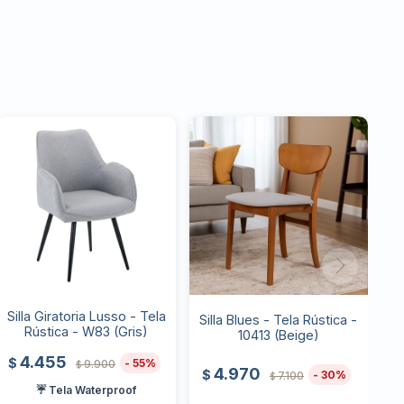
Silla Giratoria Lusso - Tela
Silla Blues - Tela Rústica -
Rústica - W83 (Gris)
10413 (Beige)
4.455
$
55
9.900
$
4.970
$
30
7.100
$
☔ Tela Waterproof