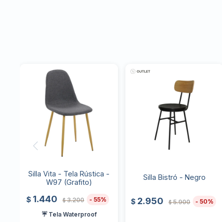
Silla Vita - Tela Rústica -
Silla Bistró - Negro
W97 (Grafito)
1.440
$
55
2.950
3.200
$
$
50
5.900
$
☔ Tela Waterproof