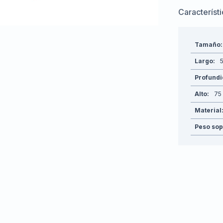
Característ
Tamaño
Largo
5
Profund
Alto
75
Material
Peso sop