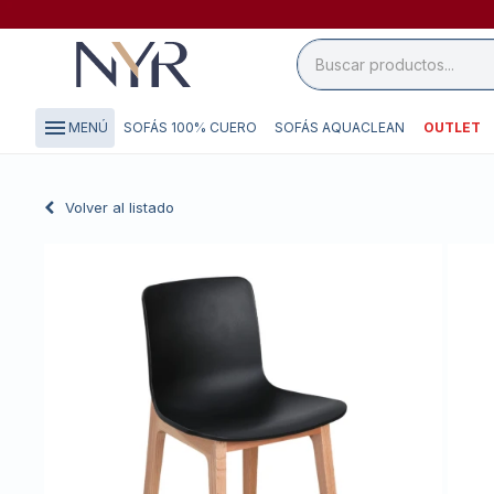
close

storefront
menu
SOFÁS 100% CUERO
SOFÁS AQUACLEAN
OUTLET
MENÚ
local_shipping
credit_card
Volver al listado