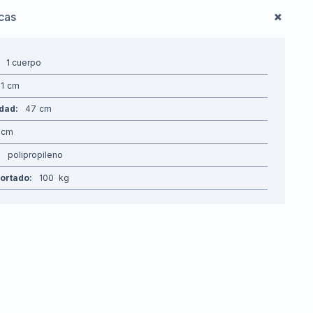
icas
1 cuerpo
1
idad
47
polipropileno
ortado
100