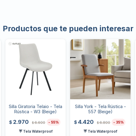
Productos que te pueden interesar
Silla Giratoria Telaio - Tela
Silla York - Tela Rústica -
Rústica - W3 (Beige)
557 (Beige)
2.970
4.420
$
$
55
35
6.600
6.800
$
$
☔ Tela Waterproof
☔ Tela Waterproof