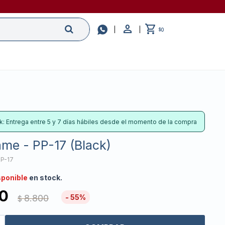

0
$
k: Entrega entre 5 y 7 días hábiles desde el momento de la compra
rame - PP-17 (Black)
P-17
sponible
en stock.
0
8.800
55
$