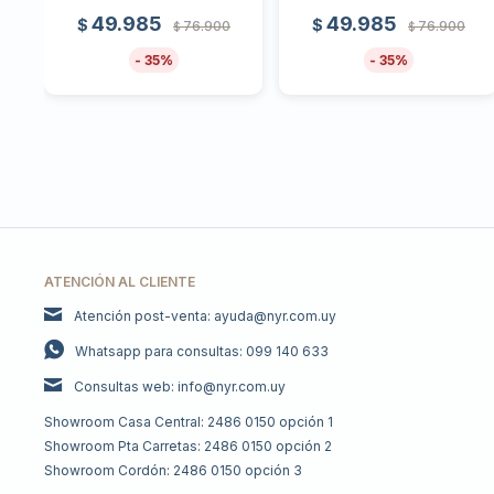
49.985
49.985
$
$
76.900
76.900
$
$
35
35
ATENCIÓN AL CLIENTE
Atención post-venta: ayuda@nyr.com.uy
Whatsapp para consultas: 099 140 633
Consultas web: info@nyr.com.uy
Showroom Casa Central: 2486 0150 opción 1
Showroom Pta Carretas: 2486 0150 opción 2
Showroom Cordón: 2486 0150 opción 3