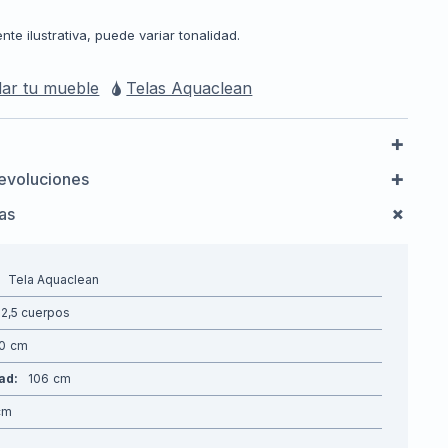
e ilustrativa, puede variar tonalidad.
ar tu mueble
Telas Aquaclean
evoluciones
cas
Tela Aquaclean
2,5 cuerpos
0
dad
106