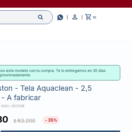

0
$
os este modelo con tu compra. Te lo entregamos en 30 días
 aproximadamente.
ton - Tela Aquaclean - 2,5
- A fabricar
-AQU-25CFAB
80
83.200
35
$