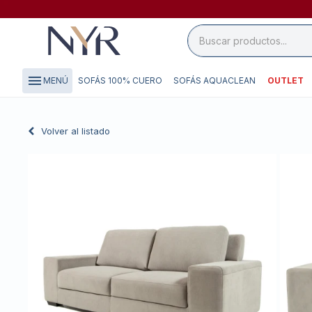
close

storefront
menu
SOFÁS 100% CUERO
SOFÁS AQUACLEAN
OUTLET
MENÚ
local_shipping
credit_card
Volver al listado