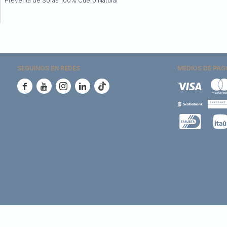
Preventa de Sofás 100% Cuero Natural
SEGUINOS EN REDES
MEDIOS DE PAG




