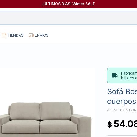
¡ÚLTIMOS DÍAS! Winter SALE
TIENDAS
ENVIOS
Fabricam
hábiles
Sofá Bos
cuerpos 
SF-BOSTON
54.0
$