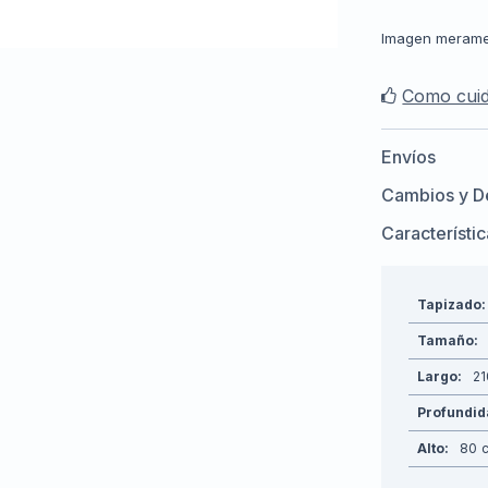
Imagen merament
Como cuid
Envíos
Cambios y D
Característi
Tapizado
Tamaño
Largo
21
Profundi
Alto
80