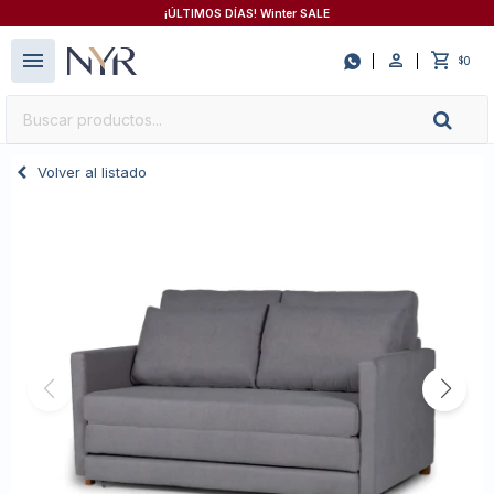
¡ÚLTIMOS DÍAS! Winter SALE
close
menu

0
$
Volver al listado