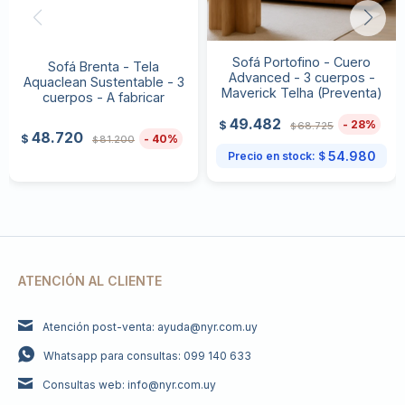
Sofá Portofino - Cuero
Sofá Brenta - Tela
Advanced - 3 cuerpos -
Aquaclean Sustentable - 3
Maverick Telha (Preventa)
cuerpos - A fabricar
49.482
28
$
68.725
$
48.720
40
$
81.200
$
54.980
Precio en stock:
$
ATENCIÓN AL CLIENTE
Atención post-venta: ayuda@nyr.com.uy
Whatsapp para consultas: 099 140 633
Consultas web: info@nyr.com.uy