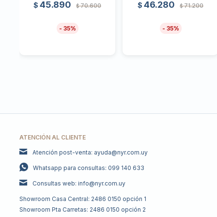
45.890
46.280
$
$
70.600
71.200
$
$
35
35
ATENCIÓN AL CLIENTE
Atención post-venta: ayuda@nyr.com.uy
Whatsapp para consultas: 099 140 633
Consultas web: info@nyr.com.uy
Showroom Casa Central: 2486 0150 opción 1
Showroom Pta Carretas: 2486 0150 opción 2