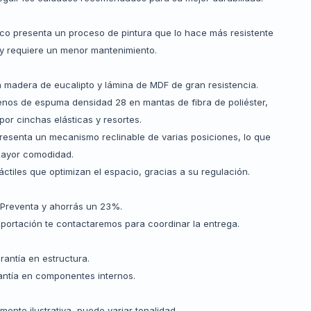
ico presenta un proceso de pintura que lo hace más resistente
 y requiere un menor mantenimiento.
n madera de eucalipto y lámina de MDF de gran resistencia.
lenos de espuma densidad 28 en mantas de fibra de poliéster,
por cinchas elásticas y resortes.
presenta un mecanismo reclinable de varias posiciones, lo que
mayor comodidad.
áctiles que optimizan el espacio, gracias a su regulación.
Preventa y ahorrás un 23%.
mportación te contactaremos para coordinar la entrega.
rantía en estructura.
antía en componentes internos.
ente ilustrativa, puede variar tonalidad.