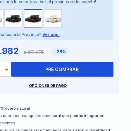
ccioná tu color para ver el precio con descuento!
unciona la Preventa?
Ver aquí
.982
87.475
28
$
PRE COMPRAR
OPCIONES DE PAGO
% cuero natural.
en cuero es una opción atemporal que podrás integrar en
mbientes.
eguir los cuidados recomendados para su mejor durabilidad.