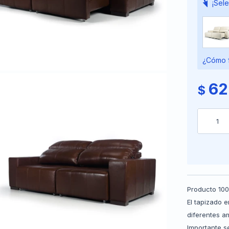
¡Sele
¿Cómo f
62
$
1
Producto 100
El tapizado 
diferentes a
Importante s