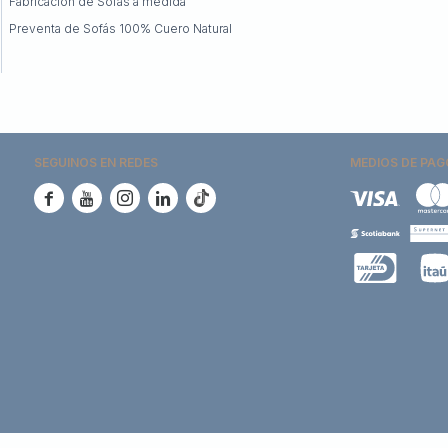
Fabricación de Sofás a medida
Preventa de Sofás 100% Cuero Natural
SEGUINOS EN REDES
MEDIOS DE PAG




