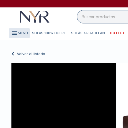
close

storefront
menu
SOFÁS 100% CUERO
SOFÁS AQUACLEAN
OUTLET
MENÚ
local_shipping
credit_card
Volver al listado