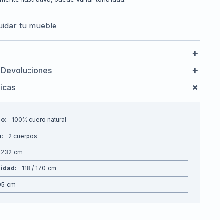
idar tu mueble
 Devoluciones
ticas
do
100% cuero natural
o
2 cuerpos
232
didad
118 / 170
05