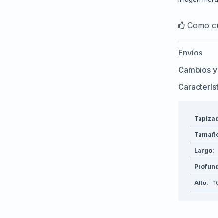
Como cu
Envíos
Cambios y
Caracterís
Tapiza
Tamañ
Largo
Profun
Alto
1