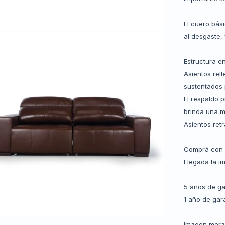
El cuero bás
al desgaste,
Estructura e
Asientos rel
sustentados 
El respaldo 
brinda una 
Asientos retr
Comprá con 
Llegada la i
5 años de ga
1 año de gar
Imagen meram