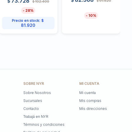
$
73.728
91.520
$
$
102.400
$
28
10
Precio en stock:
$
81.920
SOBRE NYR
MI CUENTA
Sobre Nosotros
Mi cuenta
Sucursales
Mis compras
Contacto
Mis direcciones
Trabajá en NYR
Términos y condiciones