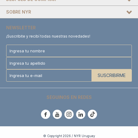
SOBRE NYR
NEWSLETTER
¡Suscribite y recibí todas nuestras novedades!
SUSCRIBIRME
SEGUINOS EN REDES





© Copyright 2026 / NYR Uruguay