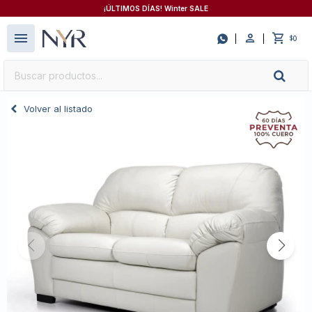
¡ÚLTIMOS DÍAS! Winter SALE
close
menu

0
$
Volver al listado