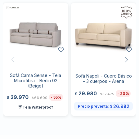
Sofá Cama Sense - Tela
Sofá Napoli - Cuero Básico
Microfibra - Berlin 02
- 3 cuerpos - Arena
(Beige)
29.980
20
$
37.475
$
29.970
55
$
66.600
$
26.982
Precio preventa:
$
☔ Tela Waterproof