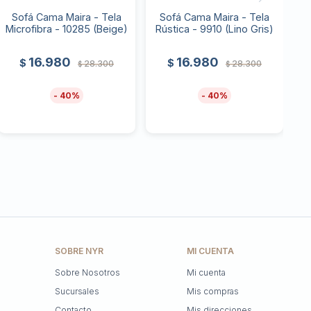
Sofá Cama Maira - Tela
Sofá Cama Maira - Tela
Microfibra - 10285 (Beige)
Rústica - 9910 (Lino Gris)
16.980
16.980
$
$
28.300
28.300
$
$
40
40
SOBRE NYR
MI CUENTA
Sobre Nosotros
Mi cuenta
Sucursales
Mis compras
Contacto
Mis direcciones