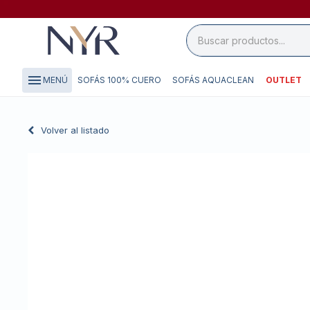
close

storefront
menu
SOFÁS 100% CUERO
SOFÁS AQUACLEAN
OUTLET
MENÚ
local_shipping
credit_card
Volver al listado