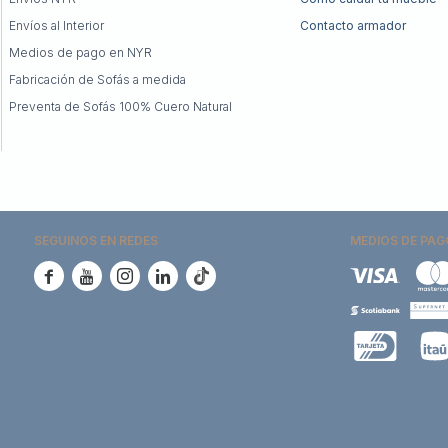
Envíos al Interior
Contacto armador
Medios de pago en NYR
Fabricación de Sofás a medida
Preventa de Sofás 100% Cuero Natural
SEGUINOS EN REDES
MEDIOS DE PAG




