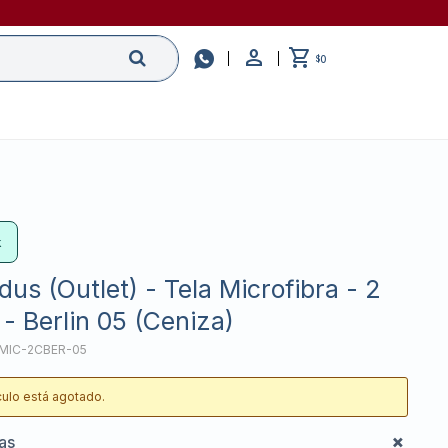

0
$
k
us (Outlet) - Tela Microfibra - 2
- Berlin 05 (Ceniza)
MIC-2CBER-05
ículo está agotado.
cas