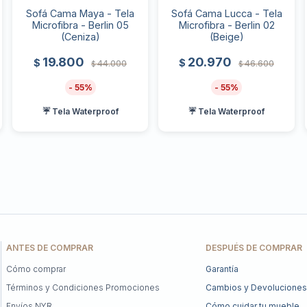
Sofá Cama Maya - Tela
Sofá Cama Lucca - Tela
Microfibra - Berlin 05
Microfibra - Berlin 02
(Ceniza)
(Beige)
19.800
20.970
$
$
44.000
46.600
$
$
55
55
☔ Tela Waterproof
☔ Tela Waterproof
ANTES DE COMPRAR
DESPUÉS DE COMPRAR
Cómo comprar
Garantía
Términos y Condiciones Promociones
Cambios y Devoluciones
Envíos NYR
Cómo cuidar tu mueble