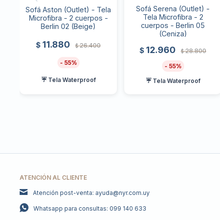
Sofá Serena (Outlet) -
Sofá Aston (Outlet) - Tela
Tela Microfibra - 2
Microfibra - 2 cuerpos -
cuerpos - Berlin 05
Berlin 02 (Beige)
(Ceniza)
11.880
$
26.400
$
12.960
$
28.800
$
55
55
☔ Tela Waterproof
☔ Tela Waterproof
ATENCIÓN AL CLIENTE
Atención post-venta: ayuda@nyr.com.uy
Whatsapp para consultas: 099 140 633