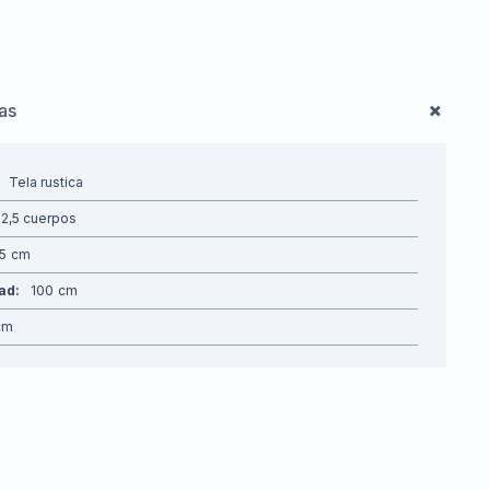
cas
Tela rustica
2,5 cuerpos
5
dad
100