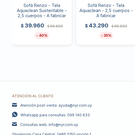
Sofá Renzo - Tela
Sofá Renzo - Tela
Aquaclean Sustentable -
Aquaclean - 2,5 cuerpos -
2,5 cuerpos - A fabricar
A fabricar
39.960
43.290
$
$
66.600
66.600
$
$
40
35
ATENCIÓN AL CLIENTE
Atención post-venta: ayuda@nyr.com.uy
Whatsapp para consultas: 099 140 633
Consultas web: info@nyr.com.uy
Showroom Casa Central: 2486 0150 opción 1