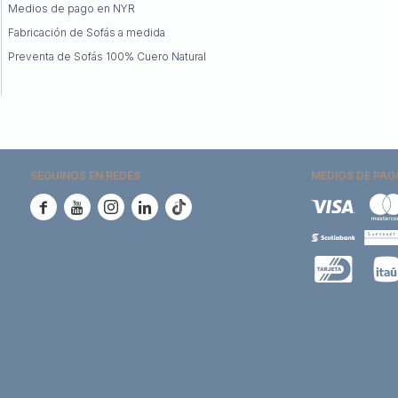
Medios de pago en NYR
Fabricación de Sofás a medida
Preventa de Sofás 100% Cuero Natural
SEGUINOS EN REDES
MEDIOS DE PAG




