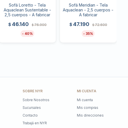
Sofá Loretto - Tela
Sofá Meridian - Tela
Aquaclean Sustentable -
Aquaclean - 2,5 cuerpos -
2,5 cuerpos - A fabricar
A fabricar
46.140
47.190
$
$
76.900
72.600
$
$
40
35
SOBRE NYR
MI CUENTA
Sobre Nosotros
Mi cuenta
Sucursales
Mis compras
Contacto
Mis direcciones
Trabajá en NYR