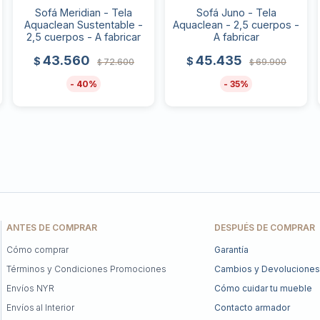
Sofá Meridian - Tela
Sofá Juno - Tela
Aquaclean Sustentable -
Aquaclean - 2,5 cuerpos -
2,5 cuerpos - A fabricar
A fabricar
43.560
45.435
$
$
72.600
69.900
$
$
40
35
ANTES DE COMPRAR
DESPUÉS DE COMPRAR
Cómo comprar
Garantía
Términos y Condiciones Promociones
Cambios y Devoluciones
Envíos NYR
Cómo cuidar tu mueble
Envíos al Interior
Contacto armador