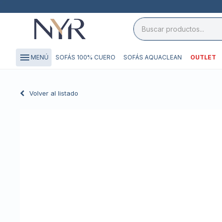
close

storefront
menu
SOFÁS 100% CUERO
SOFÁS AQUACLEAN
OUTLET
MENÚ
local_shipping
credit_card
Volver al listado