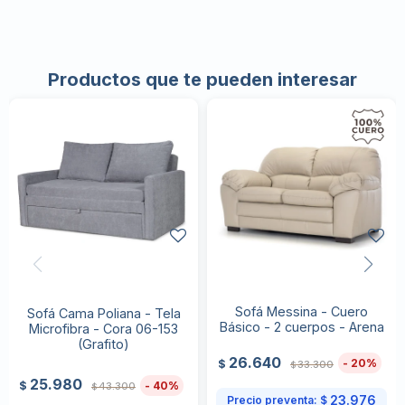
Productos que te pueden interesar
Sofá Messina - Cuero
Sofá Cama Poliana - Tela
Básico - 2 cuerpos - Arena
Microfibra - Cora 06-153
(Grafito)
26.640
20
$
33.300
$
25.980
40
$
43.300
$
23.976
Precio preventa:
$