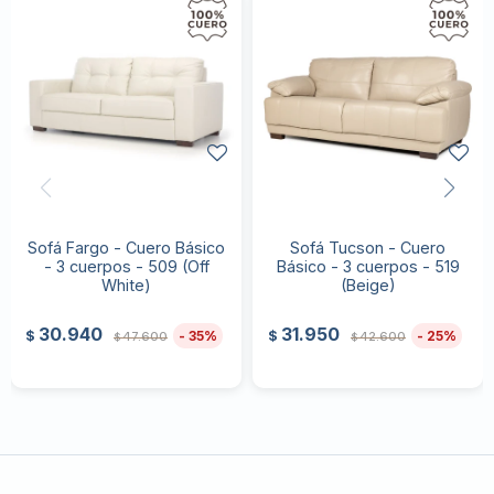
Sofá Fargo - Cuero Básico
Sofá Tucson - Cuero
- 3 cuerpos - 509 (Off
Básico - 3 cuerpos - 519
White)
(Beige)
30.940
31.950
35
25
$
$
47.600
42.600
$
$