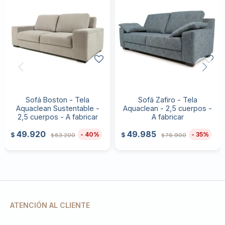
Sofá Boston - Tela
Sofá Zafiro - Tela
Aquaclean Sustentable -
Aquaclean - 2,5 cuerpos -
2,5 cuerpos - A fabricar
A fabricar
49.920
49.985
40
35
$
$
83.200
76.900
$
$
ATENCIÓN AL CLIENTE