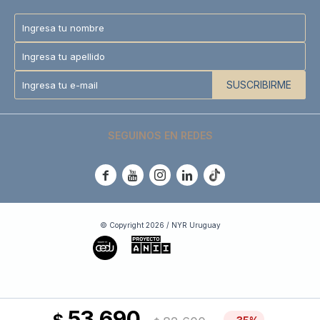
SUSCRIBIRME
SEGUINOS EN REDES





© Copyright 2026 / NYR Uruguay
53.690