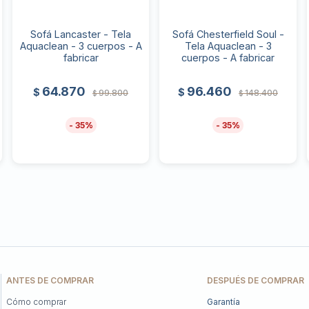
Sofá Lancaster - Tela
Sofá Chesterfield Soul -
Aquaclean - 3 cuerpos - A
Tela Aquaclean - 3
fabricar
cuerpos - A fabricar
64.870
96.460
$
$
99.800
148.400
$
$
35
35
ANTES DE COMPRAR
DESPUÉS DE COMPRAR
Cómo comprar
Garantía