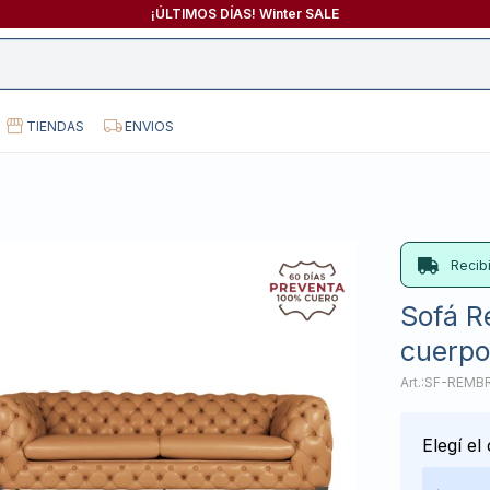
¡ÚLTIMOS DÍAS! Winter SALE
TIENDAS
ENVIOS
Recib
Sofá R
cuerpo
SF-REMB
Elegí el