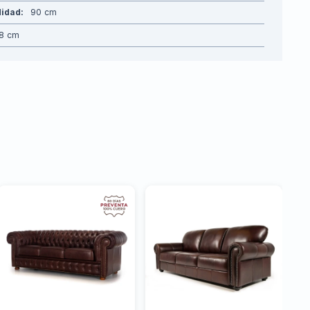
didad
90
8