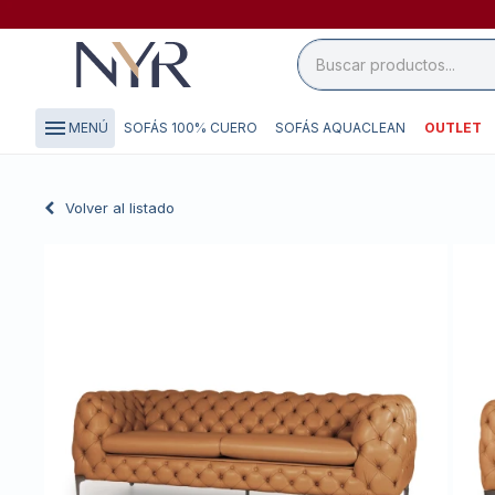
close

storefront
menu
SOFÁS 100% CUERO
SOFÁS AQUACLEAN
OUTLET
MENÚ
local_shipping
credit_card
Volver al listado