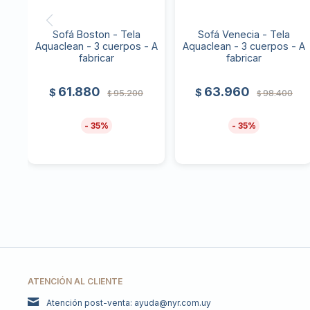
Sofá Boston - Tela
Sofá Venecia - Tela
Aquaclean - 3 cuerpos - A
Aquaclean - 3 cuerpos - A
fabricar
fabricar
61.880
63.960
$
$
95.200
98.400
$
$
35
35
ATENCIÓN AL CLIENTE
Atención post-venta: ayuda@nyr.com.uy