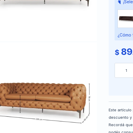
¡Sele
¿Cómo f
89
$
1
Este artícul
descuento y 
Recordá que 
podés consul