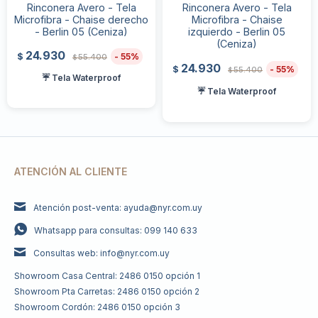
Rinconera Avero - Tela
Rinconera Avero - Tela
Microfibra - Chaise derecho
Microfibra - Chaise
- Berlin 05 (Ceniza)
izquierdo - Berlin 05
(Ceniza)
24.930
55
$
55.400
$
24.930
55
$
55.400
$
☔ Tela Waterproof
☔ Tela Waterproof
ATENCIÓN AL CLIENTE
Atención post-venta: ayuda@nyr.com.uy
Whatsapp para consultas: 099 140 633
Consultas web: info@nyr.com.uy
Showroom Casa Central: 2486 0150 opción 1
Showroom Pta Carretas: 2486 0150 opción 2
Showroom Cordón: 2486 0150 opción 3