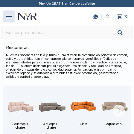
Pick Up GRATIS en Centro Logístico
close
menu

0
$
Rinconeras
Nuestras rinconeras de tela y 100% cuero ofrecen la combinación perfecta de confort,
estilo y durabilidad. Las rinconeras de tela son suaves, versátiles y fáciles de
mantener, ideales para quienes buscan un mueble moderno y práctico. Por su parte,
las de 100% cuero destacan por su elegancia, resistencia y facilidad de limpieza,
ofreciendo un toque de lujo y comodidad superior. Ambas opciones brindan un
excelente soporte y se adaptan a diferentes estilos de decoración, garantizando
calidad y confort a largo plazo.
2 cuerpos +
3 cuerpos +
Cuero
Aquaclean
chaise
chaise